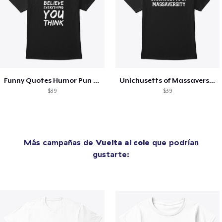
Funny Quotes Humor Pun Over thinker
Unichusetts of Massaversity Funny
$39
$39
Más campañas de
Vuelta al cole
que podrían
gustarte: