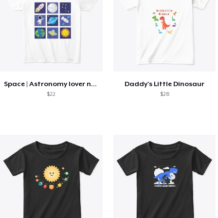
Space | Astronomy lover nice summer tee
Daddy's Little Dinosaur
$22
$28