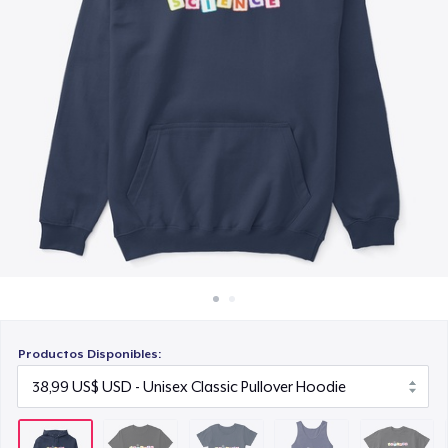
Cómo funciona
22,99 US$
Venda en todas partes
Classic Tank Top
Venda lo que sea
21,99 US$
Kids Premium Tee
18,99 US$
Classic Long Sleeve Tee
25,99 US$
Productos Disponibles: