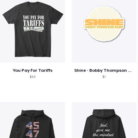
You Pay For Tariffs
Shine - Bobby Thompson Band Merch
$46
$7