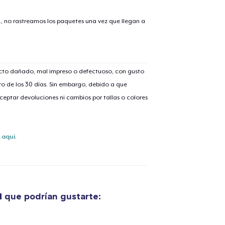
., no rastreamos los paquetes una vez que llegan a
ucto dañado, mal impreso o defectuoso, con gusto
lo añadido al
carrito
o de los 30 días. Sin embargo, debido a que
eptar devoluciones ni cambios por tallas o colores
s
aquí
.
alizar y pagar pedido
Seguir com
Unisex Classic Pullover Hoodie
40,99 US$
d
que podrían gustarte:
Unisex Premium Pullover Hoodie
40,99 US$