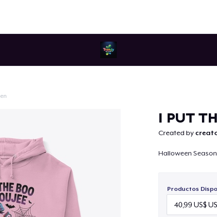
een
Continuar
I PUT T
Created by
creato
Halloween Season
Productos Dispo