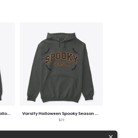
Too Cute to Spook Adorable Halloween Tee
Varsity Halloween Spooky Season Letter
$29
×