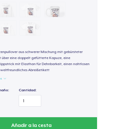
enpullover aus schwerer Mischung mit gebürsteter
t über eine doppelt gefütterte Kapuze, eine
Rippstrick mit Elasthan für Dehnbarkeit, einen nahtlosen
weltfreundliches Abreißetikett
es
maño:
Cantidad:
Añadir a la cesta