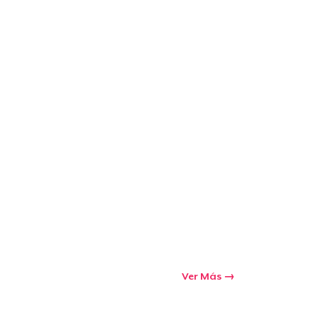
Ir al carrito
Cant.
prando
Ver Más