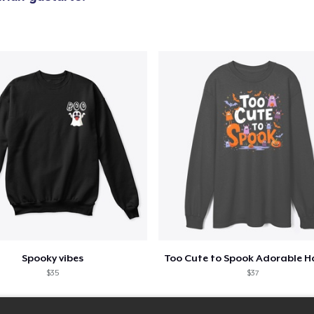
Spooky vibes
$35
$37