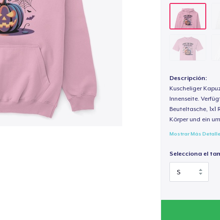
Descripción:
Kuscheliger Kapuz
Innenseite. Verfüg
Beuteltasche, 1x1 
Körper und ein um
Mostrar Más Detall
Selecciona el ta