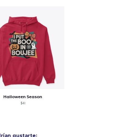
Comfort Tee
23,99 US$
Mug
15,99 US$
Comfort Colors 1717 | Classic Heavyweight T-Shirt
24,99 US$
Classic Long Sleeve Tee
30,99 US$
Halloween Season
Next Level 3600 | Premium Ring-Spun Cotton T-Shirt
$41
24,99 US$
rían gustarte: