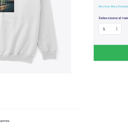
Mostrar Más Detall
Selecciona el ta
antes.