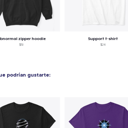
bnormal zipper hoodie
Support t-shirt
$51
$24
e podrían gustarte: