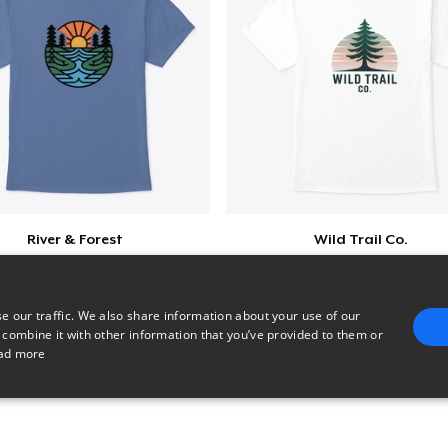
River & Forest
Wild Trail Co.
$23
$23
e our traffic. We also share information about your use of our
 combine it with other information that you’ve provided to them or
ad more
E
TARGETING
FUNCTIONALITY
UNCLASSIFIED