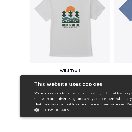
Wild Trail
$23
This website uses cookies
We use cookies to personalise content, ads and to analys
site with our advertising and analytics partners who may
that they’ve collected from your use of their services.
Re
SHOW DETAILS
Report this product
STRICTLY NECESSARY
PERFORMANC