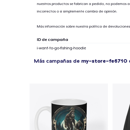
nuestros productos se fabrican a pedido, no podemos ac
incorrectos o si simplemente cambia de opinión.
Más información sobre nuestra política de devolucione
ID de campaña
i-want-to-go-fishing-hoodie
Más campañas de
my-store-fe6710
1
artícu
Fin