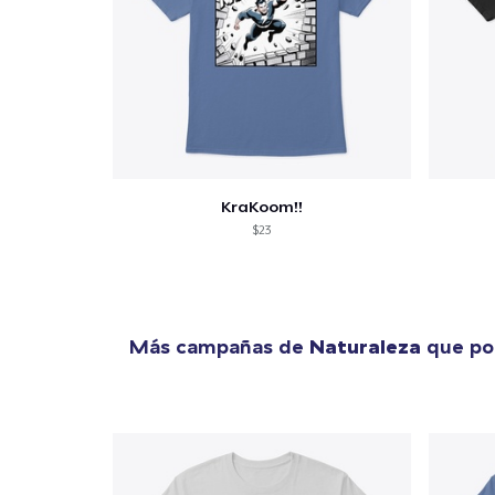
KraKoom!!
$23
Más campañas de
Naturaleza
que pod