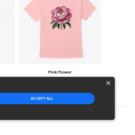
Pink Flower
$23
×
ACCEPT ALL