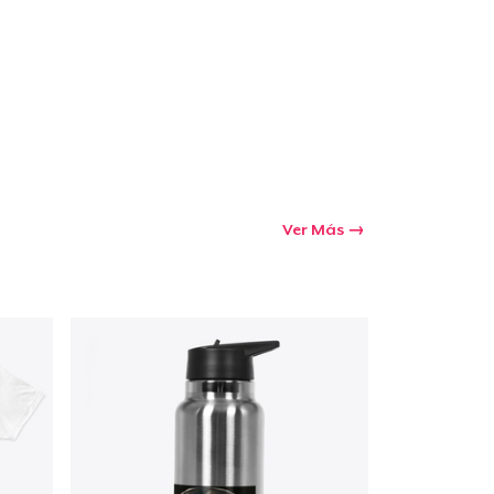
Ver Más
Ir al carrito
Cant.
prando