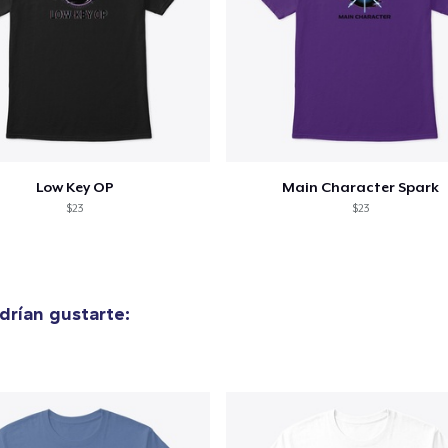
Low Key OP
Main Character Spark
$23
$23
rían gustarte: