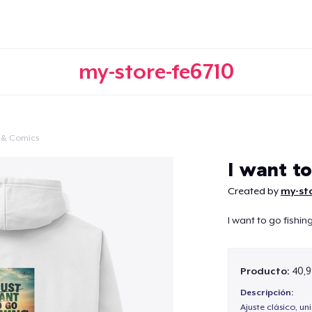
my-store-fe6710
 & Comics
Continuar
I want to
Created by
my-sto
I want to go fishin
Producto:
40,9
Descripción:
Ajuste clásico, un