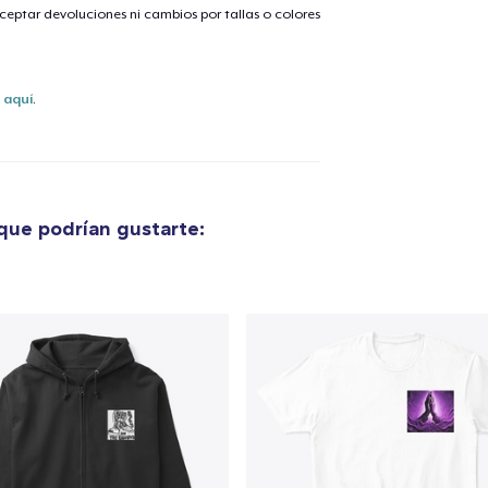
eptar devoluciones ni cambios por tallas o colores
s
aquí
.
que podrían gustarte:
lo añadido al
carrito
alizar y pagar pedido
Seguir com