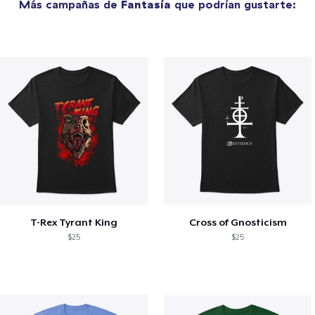
Más campañas de
Fantasía
que podrían gustarte:
T-Rex Tyrant King
Cross of Gnosticism
$25
$25