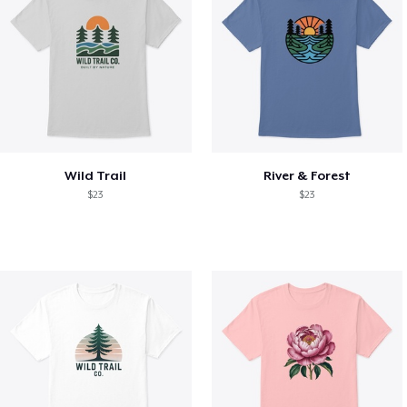
Wild Trail
River & Forest
$23
$23