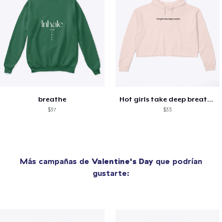
breathe
Hot girls take deep breaths. (crop)
$37
$33
Más campañas de
Valentine's Day
que podrían
gustarte: