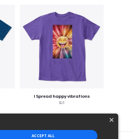
I Spread happy vibrations
$23
×
ACCEPT ALL