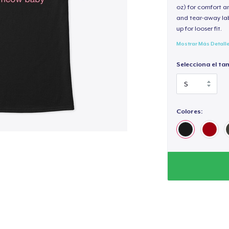
oz) for comfort an
and tear-away label
up for looser fit.
Mostrar Más Detall
Selecciona el ta
Colores: