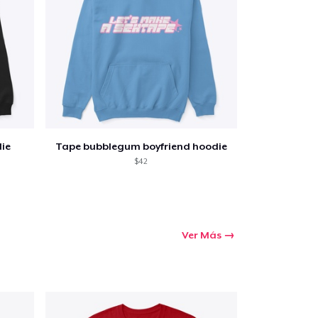
prando
ie
Tape bubblegum boyfriend hoodie
$42
Ver Más