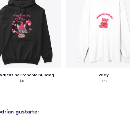
Valentine Frenchie Bulldog
vday !
$41
$37
drían gustarte: