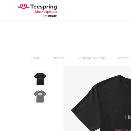
Home
Shop All
Shop by Holiday
Valentin