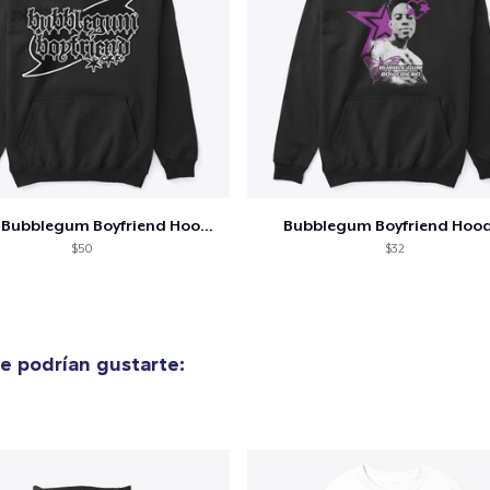
alizar y pagar pedido
Seguir com
Classic Bubblegum Boyfriend Hoodie
Bubblegum Boyfriend Hood
$50
$32
e podrían gustarte: