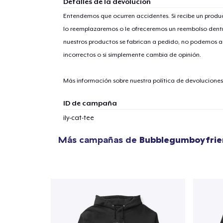
Detalles de la devolución
Entendemos que ocurren accidentes. Si recibe un prod
lo reemplazaremos o le ofreceremos un reembolso dentr
nuestros productos se fabrican a pedido, no podemos ac
incorrectos o si simplemente cambia de opinión.
Más información sobre nuestra política de devolucione
ID de campaña
ily-cat-tee
Más campañas de
Bubblegumboyfrie
1
artícu