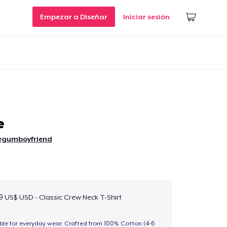
Empezar a Diseñar
Iniciar sesión
e
egumboyfriend
9 US$ USD - Classic Crew Neck T-Shirt
able for everyday wear. Crafted from 100% Cotton (4-6