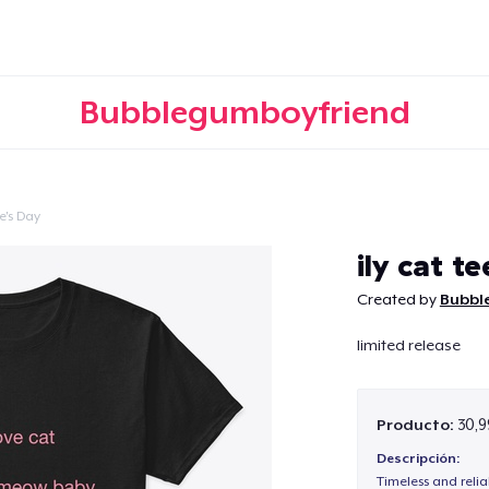
Bubblegumboyfriend
e's Day
Continuar
ily cat te
Created by
Bubbl
limited release
Producto:
30,9
Descripción:
Timeless and reli