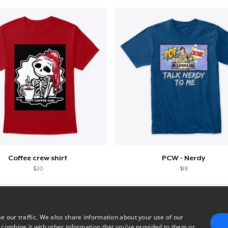
Coffee crew shirt
PCW - Nerdy
$20
$18
e our traffic. We also share information about your use of our
 combine it with other information that you’ve provided to them or