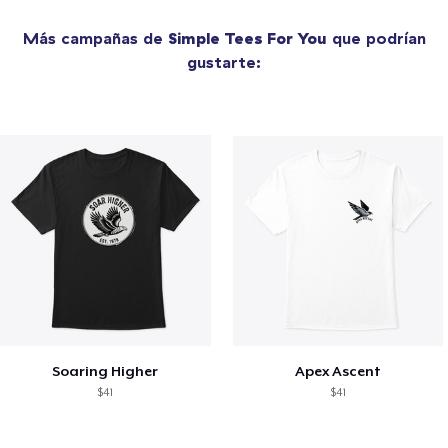
Más campañas de
Simple Tees For You
que podrían
gustarte:
Soaring Higher
Apex Ascent
$41
$41