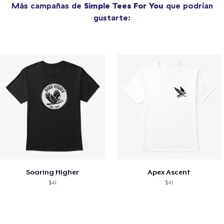
Más campañas de
Simple Tees For You
que podrían
gustarte:
Soaring Higher
Apex Ascent
$41
$41