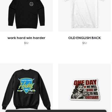
work hard win harder
OLD ENGLISH BACK
$52
$32