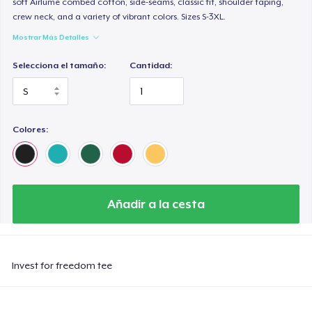
soft Airlume combed cotton, side-seams, classic fit, shoulder taping,
crew neck, and a variety of vibrant colors. Sizes S-3XL.
Mostrar Más Detalles
Selecciona el tamaño:
Cantidad:
Colores:
Añadir a la cesta
Invest for freedom tee