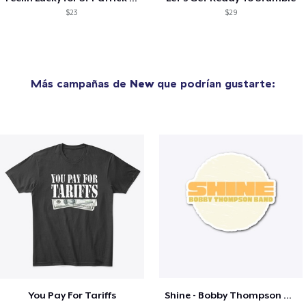
$23
$29
Más campañas de
New
que podrían gustarte:
You Pay For Tariffs
Shine - Bobby Thompson Band Merch