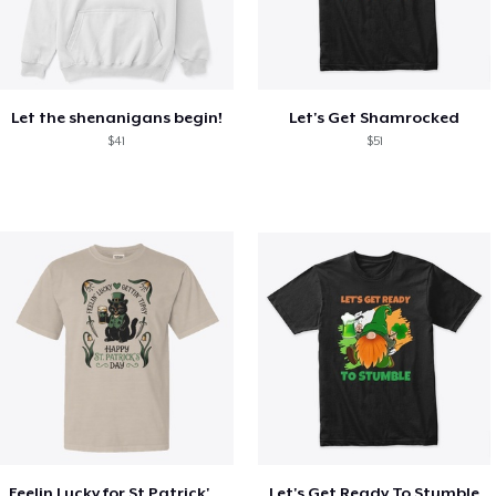
Let the shenanigans begin!
Let's Get Shamrocked
$41
$51
Feelin Lucky for St Patrick's Day
Let's Get Ready To Stumble