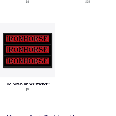
$13
$25
Toolbox/bumper sticker!!
$5