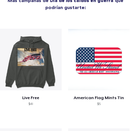
Más campañas de
Día de los caídos en guerra
que
podrían gustarte:
Live Free
American Flag Mints Tin
$41
$5