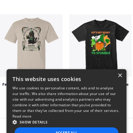
×
This website uses cookies
Feelin Lucky for St Patrick's Day
Let's Get Ready To Stumble
We use cookies to personalise content, ads and to analyse
$23
$29
our traffic. We also share information about your use of our
site with our advertising and analytics partners who may
combine it with other information that you’ve provided to
them or that they’ve collected from your use of their services.
Read more
SHOW DETAILS
Report this product
ACCEPT ALL