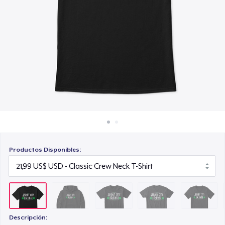
Cómo funciona
25,99 US$
Venda en todas partes
Comfort Tee
Venda lo que sea
22,99 US$
Premium V-Neck Tee
23,99 US$
Women's Comfort Tee
22,99 US$
Productos Disponibles:
Next Level 3600 | Premium Ring-Spun Cotton T-Shirt
23,99 US$
Premium V-Neck Tee
24,43 US$
Descripción: