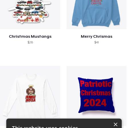
Christmas Mustangs
Merry Chrismas
$28
$41
×