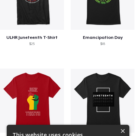
ULHR Juneteenth T-Shirt
Emancipation Day
$25
$18
×
This website uses cookies