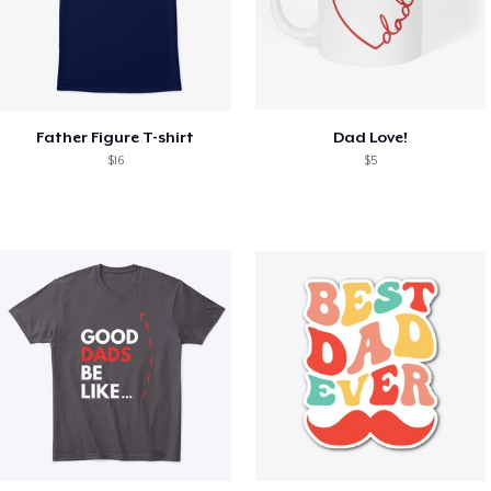
Father Figure T-shirt
Dad Love!
$16
$5