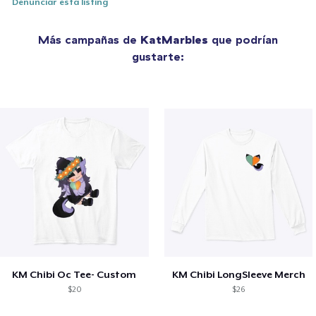
Denunciar esta listing
Más campañas de
KatMarbles
que podrían
gustarte:
KM Chibi Oc Tee- Custom
KM Chibi LongSleeve Merch
$20
$26