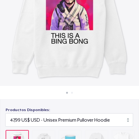
Cómo funciona
15,99 US$
Venda en todas partes
Unisex Classic Crewneck Sweatshirt
Venda lo que sea
36,99 US$
Next Level 3600 | Premium Ring-Spun Cotton T-Shirt
26,99 US$
Productos Disponibles: