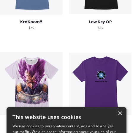
KraKoom!!
Low Key OP
$23
$23
×
This website uses cookies
Ultra Ego - JoakoZeta
Main Character Spark
We use cookies to personalise content, ads and to analyse
$40
$23
our traffic. We also share information about your use of our