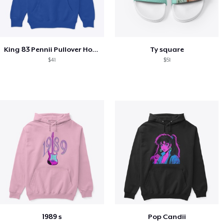
King 83 Pennii Pullover Hoodie
Ty square
$41
$51
1989 s
Pop Candii