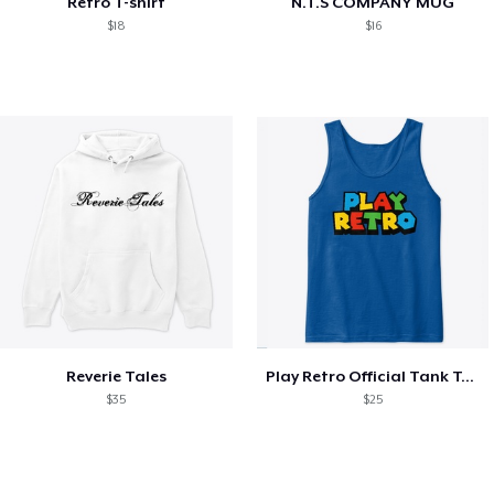
Retro T-shirt
N.T.S COMPANY MUG
$18
$16
Reverie Tales
Play Retro Official Tank Top
$35
$25