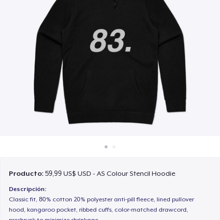
Cómo funciona
Venda en todas partes
Venda lo que sea
Producto:
59,99 US$ USD - AS Colour Stencil Hoodie
Descripción:
Classic fit, 80% cotton 20% polyester anti-pill fleece, lined pullover
hood, kangaroo pocket, ribbed cuffs, color-matched drawcord,
preshrunk to minimize shrinkage