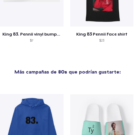
King 83. Pennii vinyl bumper sticker
King 83 Pennii Face shirt
$7
$23
Más campañas de
80s
que podrían gustarte: