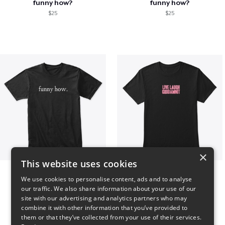
funny how?
funny how?
$25
$25
×
This website uses cookies
funny how.
LIVE LAUGH GODDAMNIT
We use cookies to personalise content, ads and to analyse
$25
$17
our traffic. We also share information about your use of our
site with our advertising and analytics partners who may
combine it with other information that you’ve provided to
them or that they’ve collected from your use of their services.