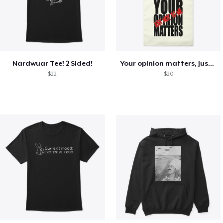
Nardwuar Tee! 2 Sided!
Your opinion matters, Just not to me!
$22
$20