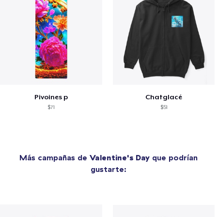
Pivoines p
Chatglacé
$71
$51
Más campañas de
Valentine's Day
que podrían
gustarte: