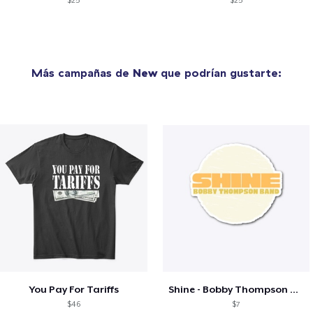
$25
$25
Más campañas de
New
que podrían gustarte:
You Pay For Tariffs
Shine - Bobby Thompson Band Merch
$46
$7