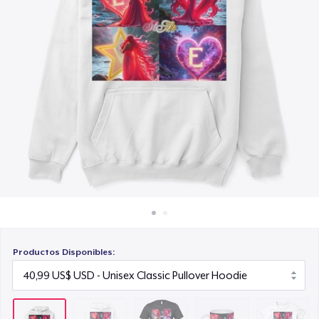
Cómo funciona
21,99 US$
Venda en todas partes
Mug
Venda lo que sea
15,99 US$
Women's Classic Tee
23,99 US$
Heavy Tee
44,99 US$
Comfort Colors 1717 | Classic Heavyweight T-Shirt
24,99 US$
Productos Disponibles:
Tru Transfer Printed Unisex Premium Hoodie
61,99 US$