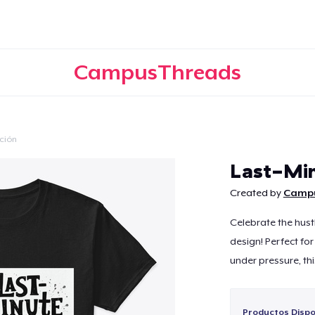
CampusThreads
ción
Continuar
Last-Min
Created by
Camp
Celebrate the hust
design! Perfect fo
under pressure, thi
Productos Dispo