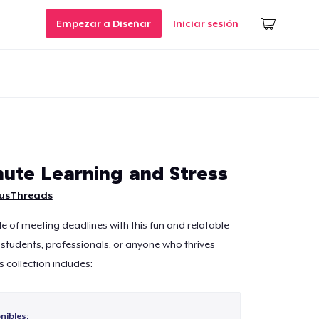
Empezar a Diseñar
Iniciar sesión
ute Learning and Stress
usThreads
le of meeting deadlines with this fun and relatable
r students, professionals, or anyone who thrives
s collection includes:
nibles: