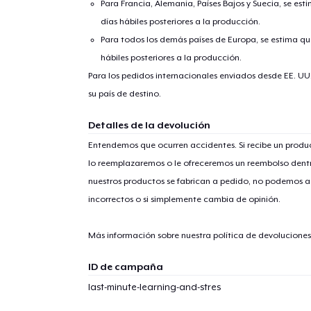
Para Francia, Alemania, Países Bajos y Suecia, se est
días hábiles posteriores a la producción.
Para todos los demás países de Europa, se estima que
hábiles posteriores a la producción.
Para los pedidos internacionales enviados desde EE. UU
su país de destino.
Detalles de la devolución
1
artícu
Entendemos que ocurren accidentes. Si recibe un prod
lo reemplazaremos o le ofreceremos un reembolso dentr
nuestros productos se fabrican a pedido, no podemos ac
incorrectos o si simplemente cambia de opinión.
Fin
Más información sobre nuestra política de devolucione
ID de campaña
last-minute-learning-and-stres