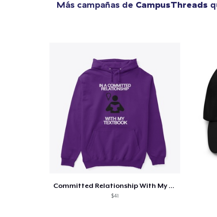
Más campañas de
CampusThreads
qu
Committed Relationship With My Textbook
$41