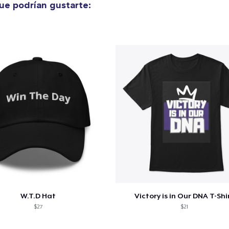
e podrían gustarte:
15,99 US$
Unisex Classic Crewneck Sweatshirt
32,99 US$
W.T.D Hat
Victory is in Our DNA T-Shi
$27
$21