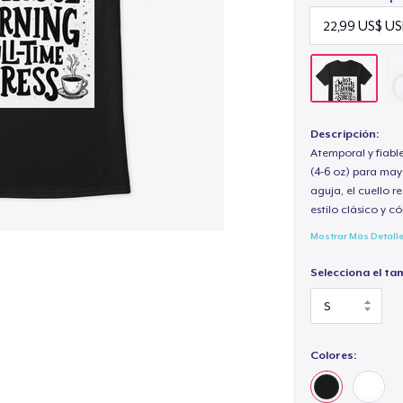
Descripción:
Atemporal y fiabl
(4-6 oz) para may
aguja, el cuello 
estilo clásico y 
Mostrar Más Detall
Selecciona el ta
Colores: