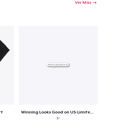
Ver Más
rt
Winning Looks Good on US-Limited Edition
$7