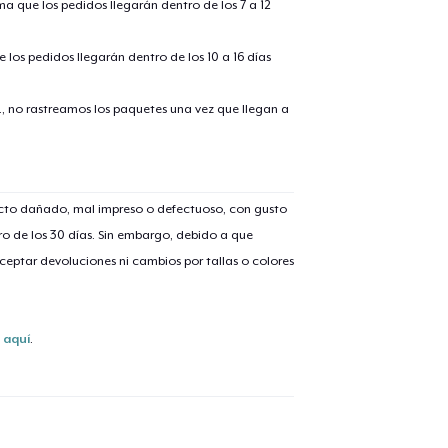
ima que los pedidos llegarán dentro de los 7 a 12
 los pedidos llegarán dentro de los 10 a 16 días
., no rastreamos los paquetes una vez que llegan a
lo añadido al
carrito
ucto dañado, mal impreso o defectuoso, con gusto
o de los 30 días. Sin embargo, debido a que
eptar devoluciones ni cambios por tallas o colores
alizar y pagar pedido
Seguir com
s
aquí
.
Classic Crew Neck T-Shirt
22,99 US$
Mug