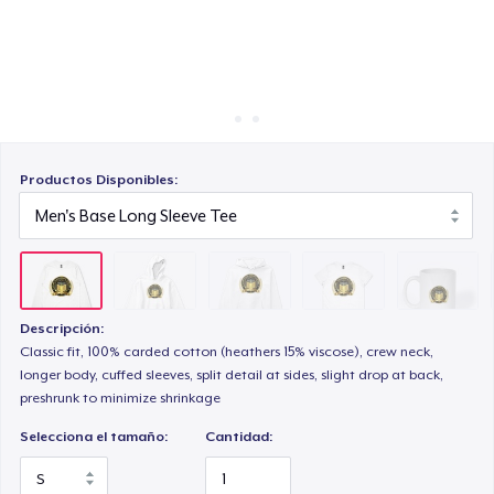
Cómo funciona
Venda en todas partes
Women's Maple Tee
Venda lo que sea
Mug
Productos Disponibles:
Poster - 18" x 24"
Descripción:
Kids Premium Tee
Classic fit, 100% carded cotton (heathers 15% viscose), crew neck,
longer body, cuffed sleeves, split detail at sides, slight drop at back,
preshrunk to minimize shrinkage
Essential Tee
Selecciona el tamaño:
Cantidad: