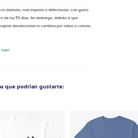
ucto dañado, mal impreso o defectuoso, con gusto
o de los 30 días. Sin embargo, debido a que
eptar devoluciones ni cambios por tallas o colores
lo añadido al
carrito
s
aquí
.
alizar y pagar pedido
Seguir com
ou
que podrían gustarte: