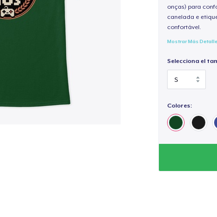
onças) para confo
canelada e etique
confortável.
Mostrar Más Detall
Selecciona el ta
Colores: