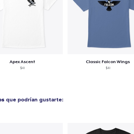
Apex Ascent
Classic Falcon Wings
$41
$41
os
que podrían gustarte: