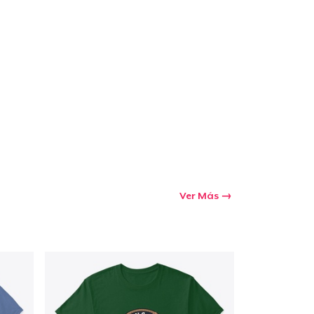
Ir al carrito
Cant.
prando
Ver Más