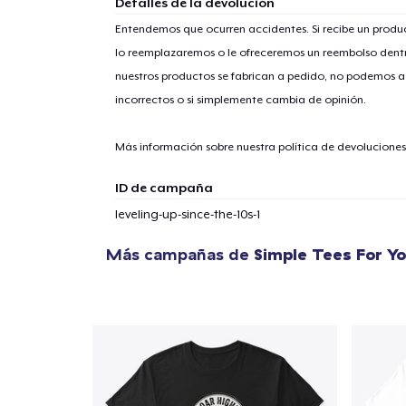
Detalles de la devolución
Entendemos que ocurren accidentes. Si recibe un prod
lo reemplazaremos o le ofreceremos un reembolso dentr
nuestros productos se fabrican a pedido, no podemos ac
1
artícu
incorrectos o si simplemente cambia de opinión.
Más información sobre nuestra política de devolucione
ID de campaña
Fin
leveling-up-since-the-10s-1
Más campañas de
Simple Tees For Y