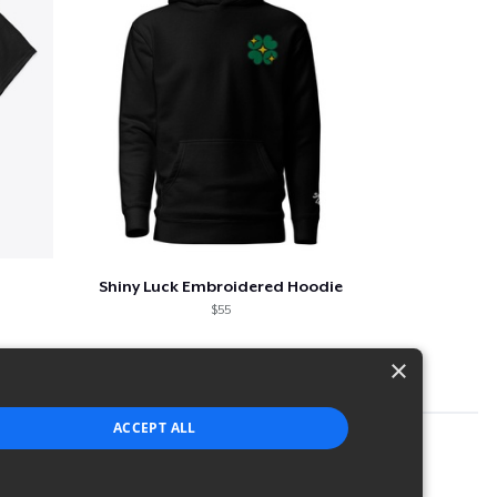
Shiny Luck Embroidered Hoodie
$55
×
ACCEPT ALL