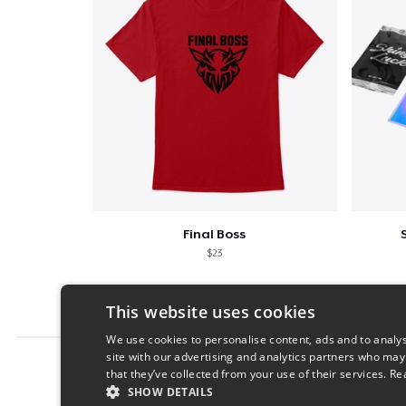
Final Boss
$23
This website uses cookies
We use cookies to personalise content, ads and to analys
site with our advertising and analytics partners who may
Report this product
that they’ve collected from your use of their services.
Re
SHOW DETAILS