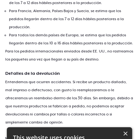
de los 7 a 12 días hábiles posteriores a la producción.
Para Francia, Alemania, Países Bajos y Suecia, se estima que los
pedidos llegarán dentro de los 7 a 12 días hábiles posteriores a la
producción.
Para todos los demás países de Europa, se estima que los pedidos
llegarán dentro de los 10 a 16 días hábiles posteriores a la producción.
Para los pedidos internacionales enviados desde EE. UU., no rastreamos
los paquetes una vez que llegan a su país de destino.
Detalles de la devolución
Entendemos que ocurren accidentes. Si recibe un producto dañado,
mal impreso o defectuoso, con gusto lo reemplazaremos o le
ofreceremos un reembolso dentro de los 30 días. Sin embargo, debido a
que nuestros productos se fabrican a pedido, no podemos aceptar
devoluciones ni cambios por tallas o colores incorrectos o si
simplemente cambia de opinión.
×
This website uses cookies
Más información sobre nuestra política de devoluciones
aquí
.