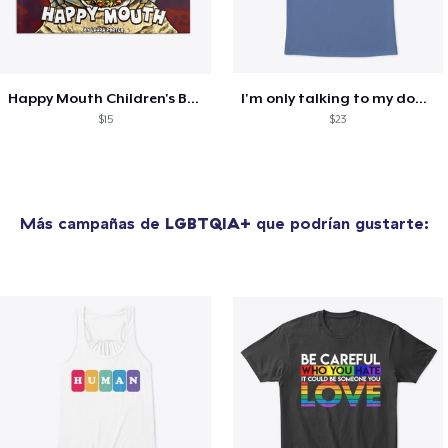
Happy Mouth Children's Book
I'm only talking to my dog today
$15
$23
Más campañas de
LGBTQIA+
que podrían gustarte: