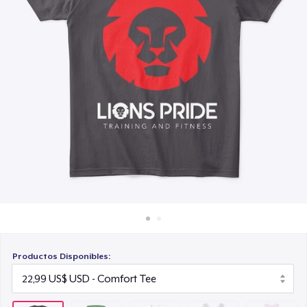
Cómo funciona
25,99 US$
Venda en todas partes
Classic Tank Top
Venda lo que sea
21,99 US$
Women's Flowy Tank Top
26,99 US$
Premium Tank Top
22,99 US$
Productos Disponibles: