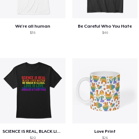
We're all human
Be Careful Who You Hate
$36
$46
SCIENCE IS REAL, BLACK LIVES MATTER
Love Print
$20
$26