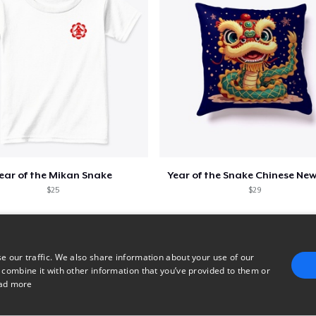
ear of the Mikan Snake
Year of the Snake Chinese New
$25
$29
e our traffic. We also share information about your use of our
 combine it with other information that you’ve provided to them or
ad more