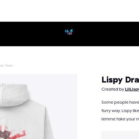
ew Year
Continuar
Lispy Dr
Created by
LilLis
Some people have t
furry way. Lispy li
lemme take your 