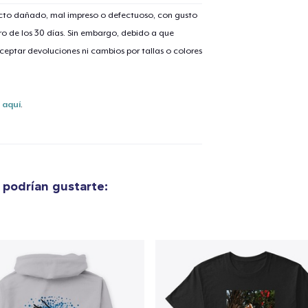
ucto dañado, mal impreso o defectuoso, con gusto
o de los 30 días. Sin embargo, debido a que
eptar devoluciones ni cambios por tallas o colores
lo añadido al
carrito
s
aquí
.
alizar y pagar pedido
Seguir com
podrían gustarte: