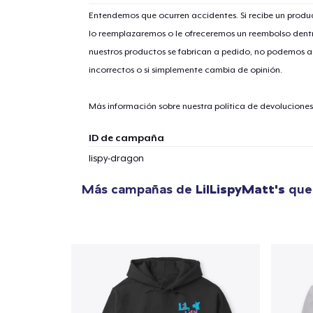
Entendemos que ocurren accidentes. Si recibe un prod
lo reemplazaremos o le ofreceremos un reembolso dentr
nuestros productos se fabrican a pedido, no podemos ac
1
artícu
incorrectos o si simplemente cambia de opinión.
Más información sobre nuestra política de devolucione
ID de campaña
Fin
lispy-dragon
Más campañas de
LilLispyMatt's
que 