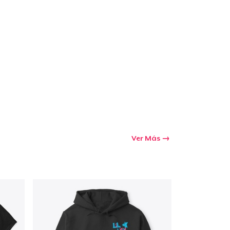
Ir al carrito
Cant.
prando
Ver Más