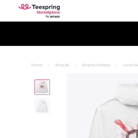
Home
Shop All
Shop by Holiday
Lunar N