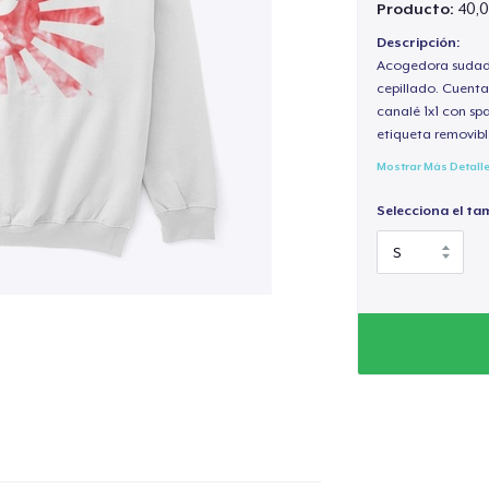
Producto:
40,0
Descripción:
Acogedora sudade
cepillado. Cuenta
canalé 1x1 con sp
etiqueta removibl
Mostrar Más Detall
Selecciona el ta