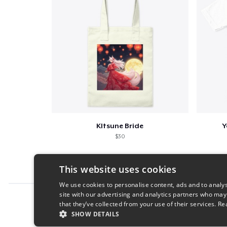
KItsune Bride
Y
$30
This website uses cookies
We use cookies to personalise content, ads and to analys
site with our advertising and analytics partners who may
Report this product
that they’ve collected from your use of their services.
Re
SHOW DETAILS