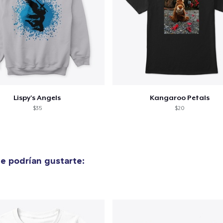
Lispy's Angels
Kangaroo Petals
$35
$20
e podrían gustarte: