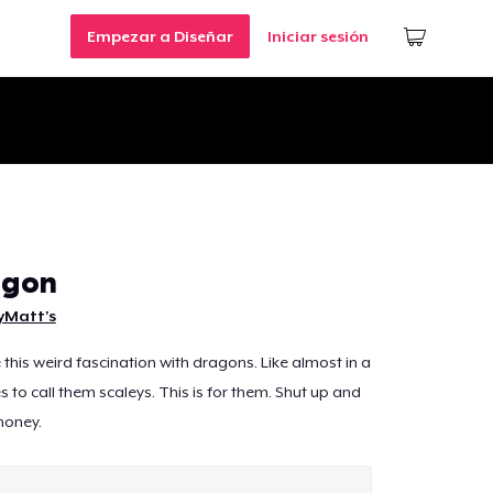
Empezar a Diseñar
Iniciar sesión
agon
pyMatt's
his weird fascination with dragons. Like almost in a
kes to call them scaleys. This is for them. Shut up and
money.