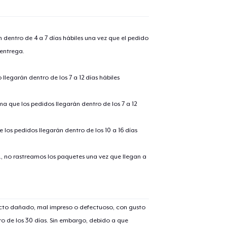
n dentro de 4 a 7 días hábiles una vez que el pedido
 entrega.
llegarán dentro de los 7 a 12 días hábiles
ima que los pedidos llegarán dentro de los 7 a 12
 los pedidos llegarán dentro de los 10 a 16 días
lo añadido al
carrito
., no rastreamos los paquetes una vez que llegan a
ucto dañado, mal impreso o defectuoso, con gusto
alizar y pagar pedido
Seguir com
o de los 30 días. Sin embargo, debido a que