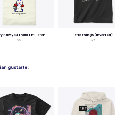
Triblend Tee
28,99 US$
Comfort Tee
25,99 US$
it's scary how you think i'm listening.
little things (inverted)
$22
$22
Women's Maple Tee
38,99 US$
Unisex Classic Crewneck Sweatshirt
an gustarte:
36,99 US$
Women's Crop Hoodie
34,99 US$
Women's Classic Tee
24,99 US$