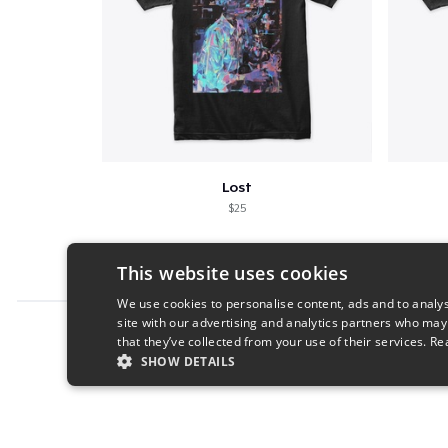
Lost
$25
This website uses cookies
We use cookies to personalise content, ads and to analys
site with our advertising and analytics partners who may
Report this product
that they’ve collected from your use of their services.
Re
SHOW DETAILS
STRICTLY NECESSARY
PERFORMANC