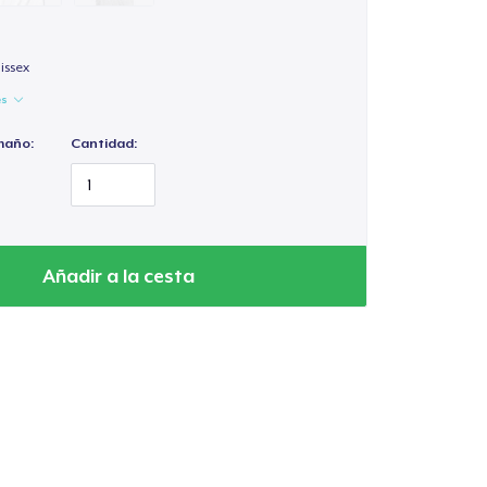
issex
es
maño:
Cantidad:
Añadir a la cesta