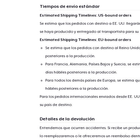
Tiempos de envío estándar
Estimated Shipping Timelines: US-bound orders
Se estima que los pedidos con destino a EE. UU. llegará
se haya producido y entregado al transportista para su
Estimated Shipping Timelines: EU-bound orders
Se estima que los pedidos con destino al Reino Unido 
posteriores a la producción.
Para Francia, Alemania, Países Bajos y Suecia, se est
días hábiles posteriores a la producción.
Para todos los demás países de Europa, se estima que
1
artícu
hábiles posteriores a la producción.
Para los pedidos internacionales enviados desde EE. UU
su país de destino.
Detalles de la devolución
Entendemos que ocurren accidentes. Si recibe un prod
Fin
lo reemplazaremos o le ofreceremos un reembolso dentr