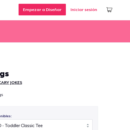
Empezar a Diseñar
Iniciar sesión
ngs
CARY JOKES
gs
nibles: