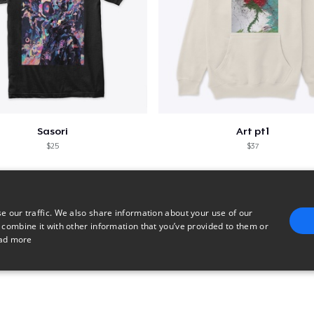
Premium V-Neck Tee
26,99 US$
Women's Premium V-Neck Tee
26,99 US$
Premium Long Sleeve Tee
Sasori
Art pt1
28,99 US$
$25
$37
Women's Comfort Tee
25,99 US$
e our traffic. We also share information about your use of our
 combine it with other information that you’ve provided to them or
Classic Tank Top
ad more
28,99 US$
E
TARGETING
FUNCTIONALITY
UNCLASSIFIED
Kids Premium Tee
21,99 US$