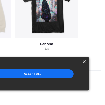
Contem
$25
×
ACCEPT ALL