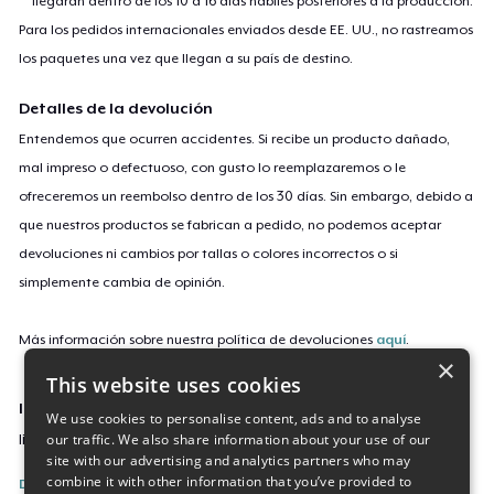
llegarán dentro de los 10 a 16 días hábiles posteriores a la producción.
Para los pedidos internacionales enviados desde EE. UU., no rastreamos
los paquetes una vez que llegan a su país de destino.
Detalles de la devolución
Entendemos que ocurren accidentes. Si recibe un producto dañado,
mal impreso o defectuoso, con gusto lo reemplazaremos o le
ofreceremos un reembolso dentro de los 30 días. Sin embargo, debido a
que nuestros productos se fabrican a pedido, no podemos aceptar
devoluciones ni cambios por tallas o colores incorrectos o si
simplemente cambia de opinión.
Más información sobre nuestra política de devoluciones
aquí
.
×
This website uses cookies
ID de campaña
We use cookies to personalise content, ads and to analyse
our traffic. We also share information about your use of our
live2day-classic
site with our advertising and analytics partners who may
combine it with other information that you’ve provided to
Denunciar esta listing