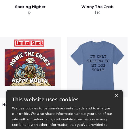
Soaring Higher
Winny The Crab
$41
$40
×
This website uses cookies
Happy Mouth Children's Book
I'm only talking to my dog today
We use cookies to personalise content, ads and to analyse
$15
$23
our traffic. We also share information about your use of our
site with our advertising and analytics partners who may
combine it with other information that you’ve provided to