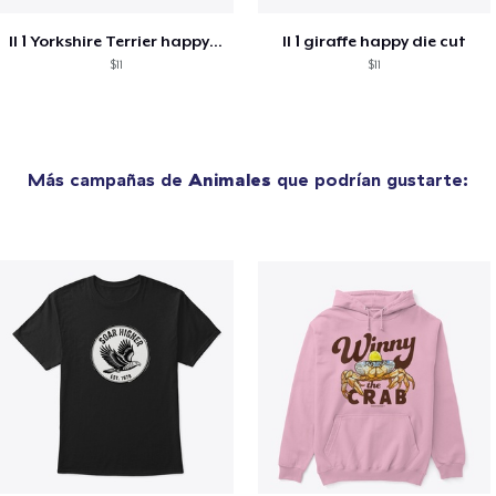
ll 1 Yorkshire Terrier happy die cut
ll 1 giraffe happy die cut
$11
$11
Más campañas de
Animales
que podrían gustarte: