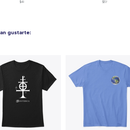
$41
$37
an gustarte: