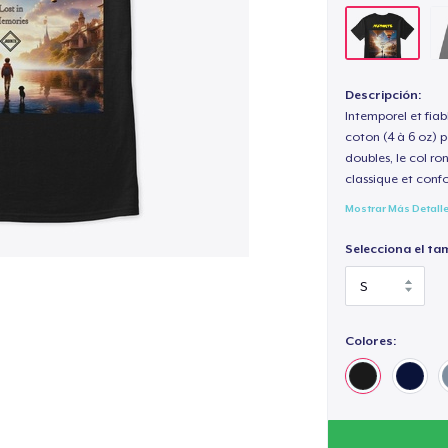
Descripción:
Intemporel et fiab
coton (4 à 6 oz) p
doubles, le col ro
classique et confo
Mostrar Más Detall
Selecciona el ta
Colores: