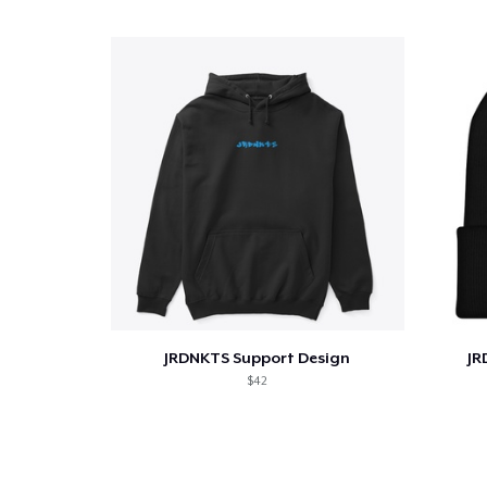
1
artícu
JRDNKTS Support Design
JR
Fin
$42