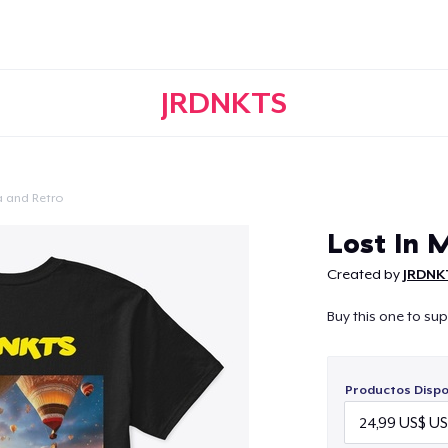
JRDNKTS
a and Retro
Continuar
Lost In 
Created by
JRDNK
Buy this one to su
Productos Dispo