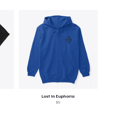
Ir al carrito
Cant.
Lost In Euphoria
prando
$51