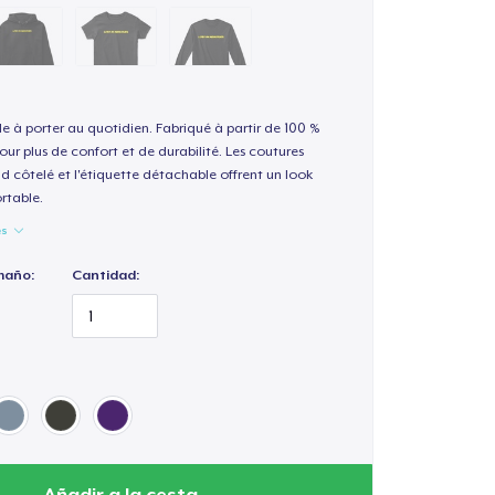
le à porter au quotidien. Fabriqué à partir de 100 %
our plus de confort et de durabilité. Les coutures
nd côtelé et l'étiquette détachable offrent un look
rtable.
es
maño:
Cantidad:
Añadir a la cesta