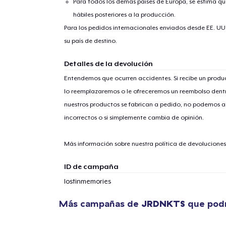
Para todos los demás países de Europa, se estima que
hábiles posteriores a la producción.
Para los pedidos internacionales enviados desde EE. UU
su país de destino.
Detalles de la devolución
Entendemos que ocurren accidentes. Si recibe un prod
lo reemplazaremos o le ofreceremos un reembolso dentr
nuestros productos se fabrican a pedido, no podemos ac
incorrectos o si simplemente cambia de opinión.
Más información sobre nuestra política de devolucione
ID de campaña
lostinmemories
Más campañas de
JRDNKTS
que podr