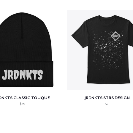
lo añadido al
carrito
DNKTS CLASSIC TOUQUE
JRDNKTS STRS DESIGN
alizar y pagar pedido
Seguir com
$25
$21
Classic Crew Neck T-Shirt
24,99 US$