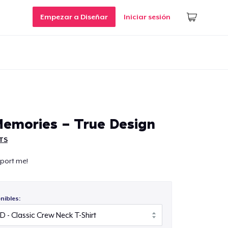
Empezar a Diseñar
Iniciar sesión
Memories - True Design
TS
pport me!
nibles: