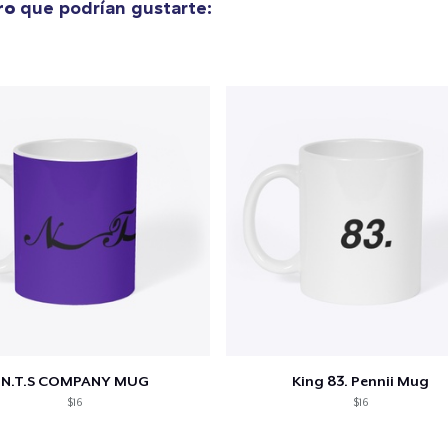
ro
que podrían gustarte:
Unisex Premium Pullover Hoodie
44,99 US$
Women's Classic Tee
24,99 US$
Classic Long Sleeve Tee
29,99 US$
N.T.S COMPANY MUG
King 83. Pennii Mug
$16
$16