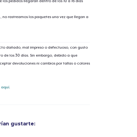
 los pedidos llegarán dentro de los 10 a 16 días
., no rastreamos los paquetes una vez que llegan a
ucto dañado, mal impreso o defectuoso, con gusto
o de los 30 días. Sin embargo, debido a que
eptar devoluciones ni cambios por tallas o colores
s
aquí
.
ían gustarte: