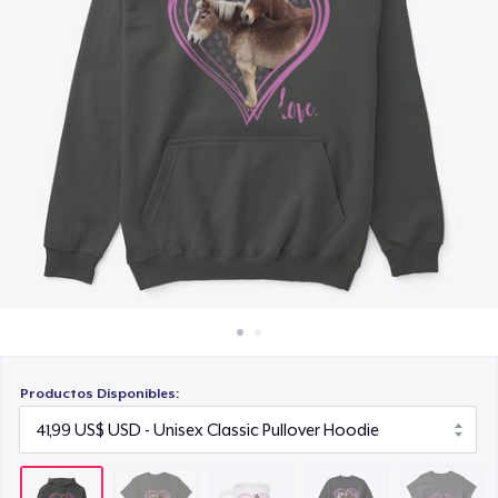
Cómo funciona
15,99 US$
Venda en todas partes
Unisex Classic Crewneck Sweatshirt
Venda lo que sea
36,99 US$
Women's Classic Tee
24,99 US$
Kids Premium Tee
21,99 US$
Classic Long Sleeve Tee
28,99 US$
Productos Disponibles:
Organic Tote Bag
34,15 US$