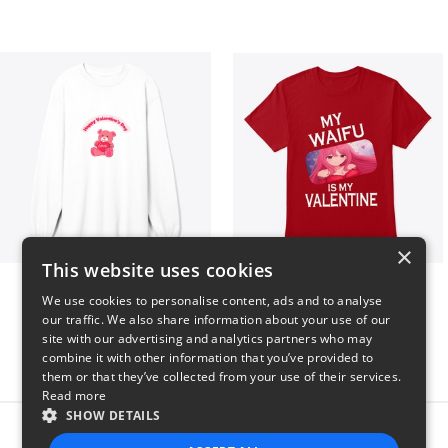
×
This website uses cookies
vday !
VALENTINE WAIFU
We use cookies to personalise content, ads and to analyse
$37
$25
our traffic. We also share information about your use of our
site with our advertising and analytics partners who may
combine it with other information that you’ve provided to
them or that they’ve collected from your use of their services.
Read more
SHOW DETAILS
Report this product