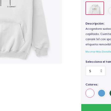
Descripción:
Acogedora sudade
cepillado. Cuenta
canalé 1x1 con sp
etiqueta removibl
Mostrar Más Detall
Selecciona el ta
Colores: