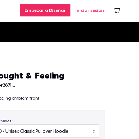
Empezar a Diseñar
Iniciar sesión
ought & Feeling
r2871...
eeling emblem front
nibles: