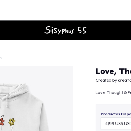
ón
Continuar
Love, Th
Created by
creato
Love, Thought & F
Productos Dispo