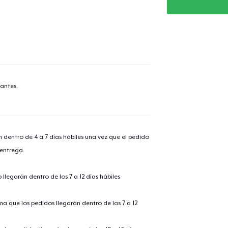
lo añadido al
carrito
antes.
alizar y pagar pedido
Seguir com
n dentro de 4 a 7 días hábiles una vez que el pedido
Unisex Classic Pullover Hoodie
 entrega.
41,99 US$
llegarán dentro de los 7 a 12 días hábiles
Mug
15,99 US$
ima que los pedidos llegarán dentro de los 7 a 12
Tru Transfer Printed Classic Tee