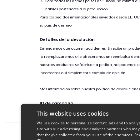
Para todos los demás países de Europa, se estima que
hábiles posteriores a la producción.
Para los pedidos internacionales enviados desde EE. UU
su país de destino.
Detalles de la devolución
Entendemos que ocurren accidentes. Si recibe un prod
lo reemplazaremos o le ofreceremos un reembolso dentr
nuestros productos se fabrican a pedido, no podemos ac
incorrectos o si simplemente cambia de opinión.
Más información sobre nuestra política de devolucione
ID de campaña
This website uses cookies
love-thought-feeling
We use cookies to personalise content, ads and to analys
site with our advertising and analytics partners who may
Report this product
that they’ve collected from your use of their services.
Re