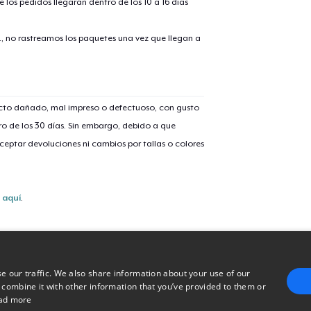
 los pedidos llegarán dentro de los 10 a 16 días
26,99 US$
., no rastreamos los paquetes una vez que llegan a
ucto dañado, mal impreso o defectuoso, con gusto
o de los 30 días. Sin embargo, debido a que
eptar devoluciones ni cambios por tallas o colores
s
aquí
.
e our traffic. We also share information about your use of our
 combine it with other information that you’ve provided to them or
ad more