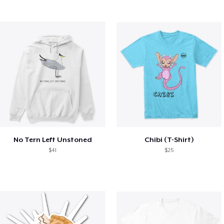
No Tern Left Unstoned
Chibi (T-Shirt)
$41
$25