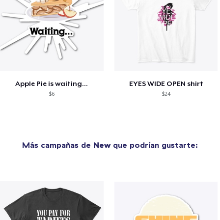
Apple Pie is waiting...
EYES WIDE OPEN shirt
$6
$24
Más campañas de
New
que podrían gustarte: