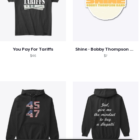
You Pay For Tariffs
Shine - Bobby Thompson Band Merch
$46
$7