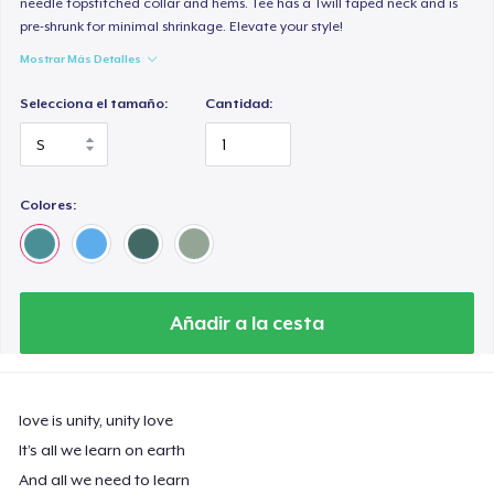
needle topstitched collar and hems. Tee has a Twill taped neck and is
pre-shrunk for minimal shrinkage. Elevate your style!
Mostrar Más Detalles
Selecciona el tamaño:
Cantidad:
Colores:
Añadir a la cesta
love is unity, unity love
It’s all we learn on earth
And all we need to learn