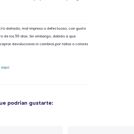
ucto dañado, mal impreso o defectuoso, con gusto
o de los 30 días. Sin embargo, debido a que
lo añadido al
carrito
eptar devoluciones ni cambios por tallas o colores
s
aquí
.
alizar y pagar pedido
Seguir com
Tote Bag
20,99 US$
ue podrían gustarte:
Unisex Classic Pullover Hoodie
38,99 US$