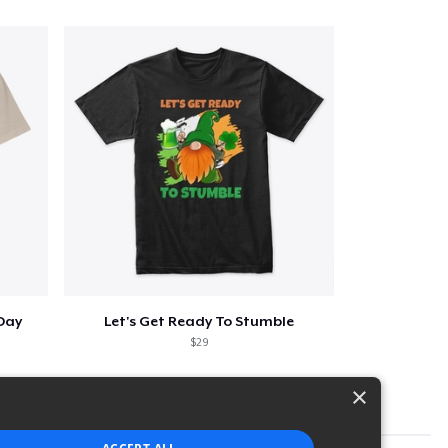
 Day
Let's Get Ready To Stumble
$29
×