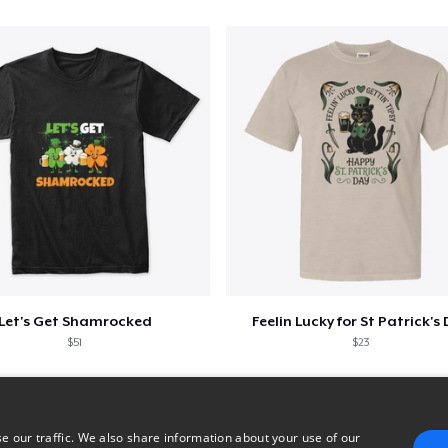
Classic Long Sleeve Tee
25,99 US$
Let's Get Shamrocked
Feelin Lucky for St Patrick's
$51
$23
e our traffic. We also share information about your use of our