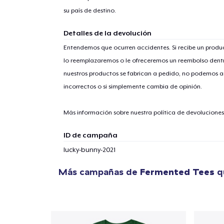
su país de destino.
Detalles de la devolución
Entendemos que ocurren accidentes. Si recibe un prod
lo reemplazaremos o le ofreceremos un reembolso dentr
1
artícu
nuestros productos se fabrican a pedido, no podemos ac
incorrectos o si simplemente cambia de opinión.
Más información sobre nuestra política de devolucione
Fin
ID de campaña
lucky-bunny-2021
Más campañas de
Fermented Tees
q