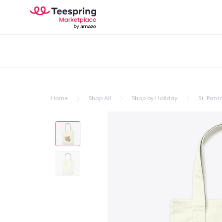
Home
Shop All
Shop by Holiday
St. Patri