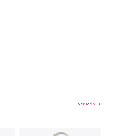
Ir al carrito
Cant.
prando
Ver Más