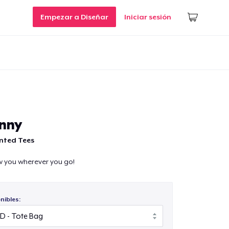
Empezar a Diseñar
Iniciar sesión
nny
nted Tees
ow you wherever you go!
nibles: