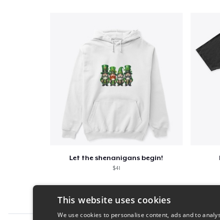
Let the shenanigans begin!
$41
This website uses cookies
We use cookies to personalise content, ads and to analys