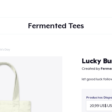
Fermented Tees
ck's Day
Continuar
Lucky Bu
Created by
Ferme
let good luck foll
Productos Dispo