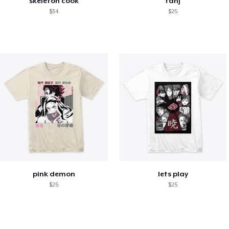
skeleton cook
tanj
$34
$25
pink demon
lets play
$25
$25