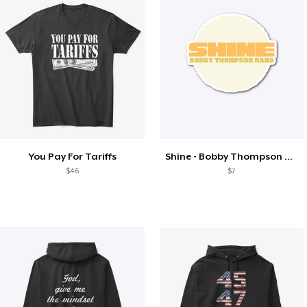
You Pay For Tariffs
Shine - Bobby Thompson Band Merch
$46
$7