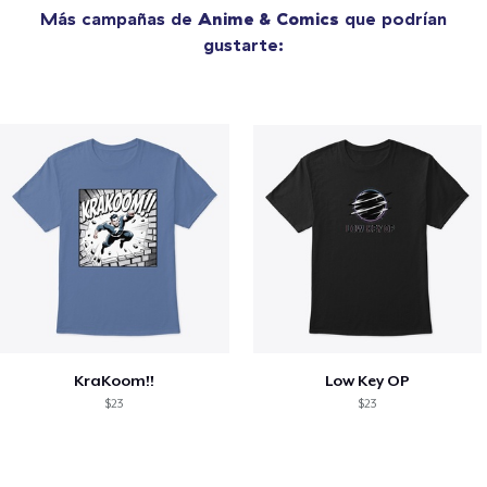
Más campañas de
Anime & Comics
que podrían
gustarte:
KraKoom!!
Low Key OP
$23
$23