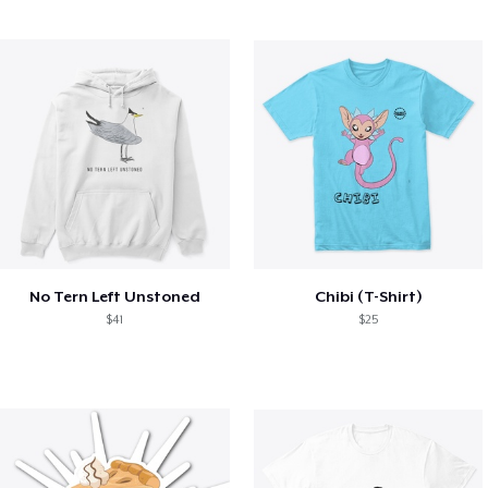
No Tern Left Unstoned
Chibi (T-Shirt)
$41
$25