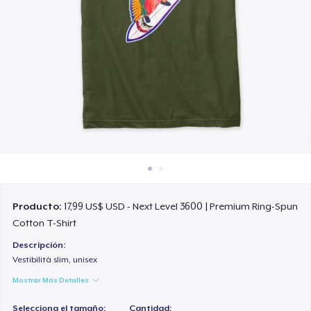
Cómo funciona
Venda en todas partes
Venda lo que sea
Producto:
17,99 US$ USD - Next Level 3600 | Premium Ring-Spun
Cotton T-Shirt
Descripción:
Vestibilità slim, unisex
Mostrar Más Detalles
Selecciona el tamaño:
Cantidad: