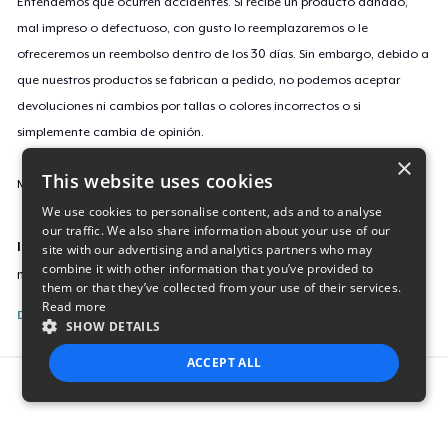
Entendemos que ocurren accidentes. Si recibe un producto dañado,
mal impreso o defectuoso, con gusto lo reemplazaremos o le
ofreceremos un reembolso dentro de los 30 días. Sin embargo, debido a
que nuestros productos se fabrican a pedido, no podemos aceptar
devoluciones ni cambios por tallas o colores incorrectos o si
simplemente cambia de opinión.
×
This website uses cookies
Más información sobre nuestra política de devoluciones
aquí
.
We use cookies to personalise content, ads and to analyse
our traffic. We also share information about your use of our
ID de campaña
site with our advertising and analytics partners who may
combine it with other information that you’ve provided to
math-love-2021
them or that they’ve collected from your use of their services.
Read more
Denunciar esta listing
SHOW DETAILS
ACCEPT ALL
Report this product
STRICTLY NECESSARY
PERFORMANCE