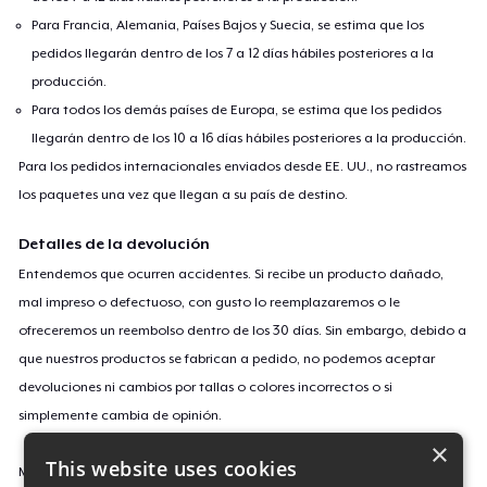
Para Francia, Alemania, Países Bajos y Suecia, se estima que los
pedidos llegarán dentro de los 7 a 12 días hábiles posteriores a la
producción.
Para todos los demás países de Europa, se estima que los pedidos
llegarán dentro de los 10 a 16 días hábiles posteriores a la producción.
Para los pedidos internacionales enviados desde EE. UU., no rastreamos
los paquetes una vez que llegan a su país de destino.
Detalles de la devolución
Entendemos que ocurren accidentes. Si recibe un producto dañado,
mal impreso o defectuoso, con gusto lo reemplazaremos o le
ofreceremos un reembolso dentro de los 30 días. Sin embargo, debido a
que nuestros productos se fabrican a pedido, no podemos aceptar
devoluciones ni cambios por tallas o colores incorrectos o si
simplemente cambia de opinión.
×
This website uses cookies
Más información sobre nuestra política de devoluciones
aquí
.