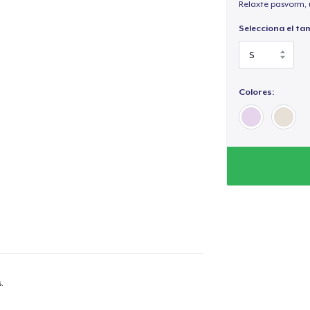
Relaxte pasvorm, 
Selecciona el ta
Colores:
.
lo añadido al
carrito