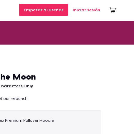
Empezar a Diseñar
Iniciar sesión
the Moon
Characters Only
f our relaunch
ex Premium Pullover Hoodie