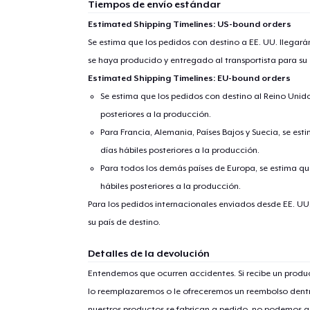
Tiempos de envío estándar
Estimated Shipping Timelines: US-bound orders
Se estima que los pedidos con destino a EE. UU. llegará
se haya producido y entregado al transportista para su
Fin
Estimated Shipping Timelines: EU-bound orders
Se estima que los pedidos con destino al Reino Unido 
posteriores a la producción.
Para Francia, Alemania, Países Bajos y Suecia, se est
días hábiles posteriores a la producción.
Para todos los demás países de Europa, se estima que
hábiles posteriores a la producción.
Para los pedidos internacionales enviados desde EE. UU
su país de destino.
Detalles de la devolución
Entendemos que ocurren accidentes. Si recibe un prod
lo reemplazaremos o le ofreceremos un reembolso dentr
nuestros productos se fabrican a pedido, no podemos ac