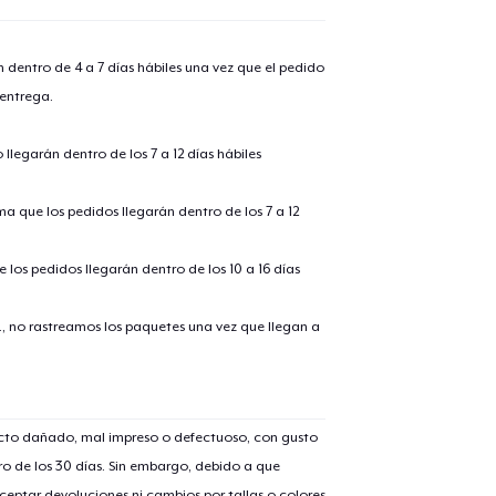
n dentro de 4 a 7 días hábiles una vez que el pedido
 entrega.
alizar y pagar pedido
Seguir com
llegarán dentro de los 7 a 12 días hábiles
ima que los pedidos llegarán dentro de los 7 a 12
 los pedidos llegarán dentro de los 10 a 16 días
., no rastreamos los paquetes una vez que llegan a
ucto dañado, mal impreso o defectuoso, con gusto
o de los 30 días. Sin embargo, debido a que
eptar devoluciones ni cambios por tallas o colores