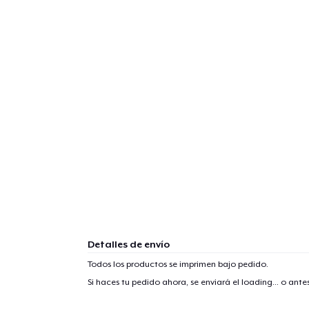
Detalles de envío
Todos los productos se imprimen bajo pedido.
Si haces tu pedido ahora, se enviará el
loading...
o antes
1
artícu