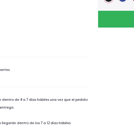
lo añadido al
carrito
antes.
alizar y pagar pedido
Seguir com
Classic Crew Neck T-Shirt
n dentro de 4 a 7 días hábiles una vez que el pedido
22,99 US$
 entrega.
Unisex Premium Pullover Hoodie
llegarán dentro de los 7 a 12 días hábiles
40,99 US$