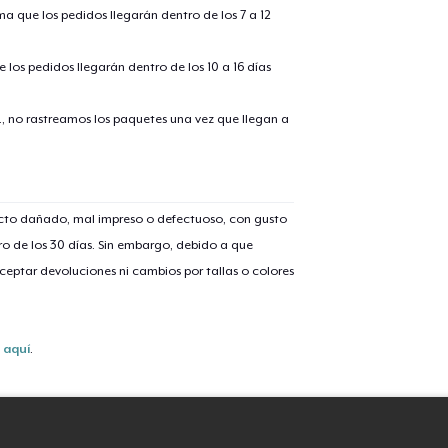
ima que los pedidos llegarán dentro de los 7 a 12
Unisex Classic Crewneck Sweatshirt
32,99 US$
 los pedidos llegarán dentro de los 10 a 16 días
Women's Classic Tee
., no rastreamos los paquetes una vez que llegan a
23,99 US$
Comfort Colors 1717 | Classic Heavyweight T-Shirt
24,99 US$
ucto dañado, mal impreso o defectuoso, con gusto
o de los 30 días. Sin embargo, debido a que
eptar devoluciones ni cambios por tallas o colores
s
aquí
.