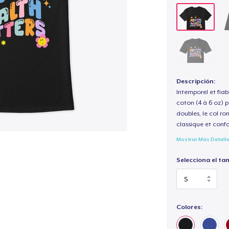
Descripción:
Intemporel et fiab
coton (4 à 6 oz) p
doubles, le col ro
classique et confo
Mostrar Más Detall
Selecciona el ta
Colores: