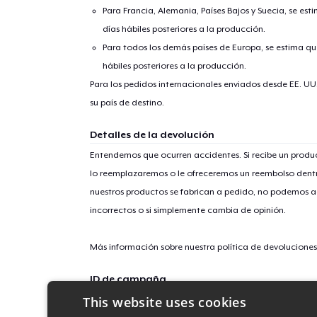
Para Francia, Alemania, Países Bajos y Suecia, se est
días hábiles posteriores a la producción.
Para todos los demás países de Europa, se estima que
hábiles posteriores a la producción.
Para los pedidos internacionales enviados desde EE. UU
su país de destino.
Detalles de la devolución
Entendemos que ocurren accidentes. Si recibe un prod
lo reemplazaremos o le ofreceremos un reembolso dentr
nuestros productos se fabrican a pedido, no podemos ac
incorrectos o si simplemente cambia de opinión.
Más información sobre nuestra política de devolucione
ID de campaña
This website uses cookies
mental-health-mat-january-2026