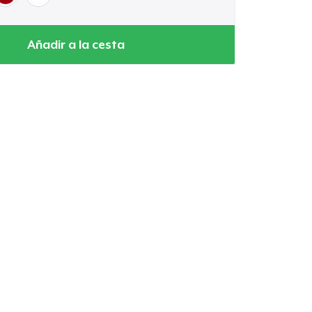
Añadir a la cesta
Ir al carrito
Cant.
prando