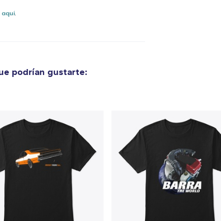
40,99 US$
s
aquí
.
Classic Crew Neck T-Shirt
25,99 US$
Unisex Premium Pullover Hoodie
e podrían gustarte:
40,99 US$
Bella Canvas 3001 | Classic Unisex Jersey T-Shirt
21,99 US$
Comfort Tee
23,99 US$
Mug
15,99 US$
Unisex Classic Crewneck Sweatshirt