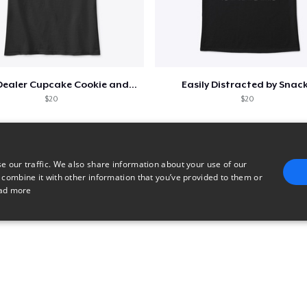
Snack Dealer Cupcake Cookie and Milk
Easily Distracted by Snac
$20
$20
e our traffic. We also share information about your use of our
 combine it with other information that you’ve provided to them or
ad more
E
TARGETING
FUNCTIONALITY
UNCLASSIFIED
trictly necessary
Performance
Targeting
Functionality
Unclassified