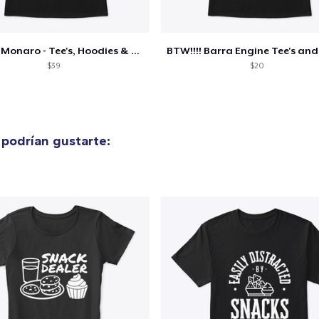
32,99 US$
Women's Classic Tee
Holden Monaro - Tee's, Hoodies & More!
23,99 US$
$39
$20
Comfort Colors 1717 | Classic Heavyweight T-Shirt
24,99 US$
podrían gustarte:
Classic Long Sleeve Tee
30,99 US$
Next Level 3600 | Premium Ring-Spun Cotton T-Shirt
24,99 US$