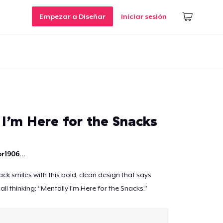
Empezar a Diseñar
Iniciar sesión
 I’m Here for the Snacks
r1906...
ck smiles with this bold, clean design that says
all thinking: “Mentally I’m Here for the Snacks.”