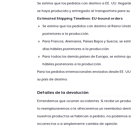
Se estima que los pedidos con destino a EE. UU. llegará
se haya producido y entregado al transportista para su
Estimated Shipping Timelines: EU-bound orders
Se estima que los pedidos con destino al Reino Unido 
posteriores a la producción.
Para Francia, Alemania, Países Bajos y Suecia, se est
días hábiles posteriores a la producción.
Para todos los demás países de Europa, se estima que
hábiles posteriores a la producción.
Para los pedidos internacionales enviados desde EE. UU
1
artícu
su país de destino.
Detalles de la devolución
Entendemos que ocurren accidentes. Si recibe un prod
lo reemplazaremos o le ofreceremos un reembolso dentr
Fin
nuestros productos se fabrican a pedido, no podemos ac
incorrectos o si simplemente cambia de opinión.