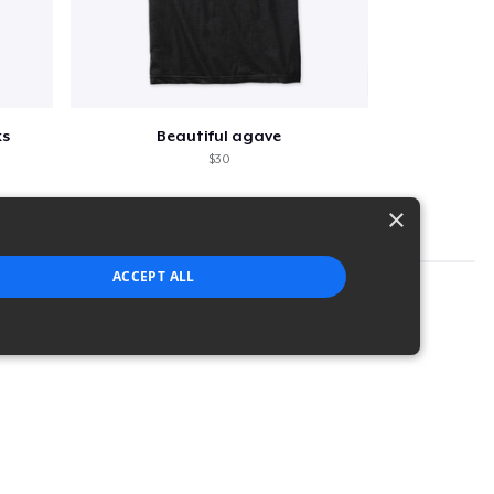
ks
Beautiful agave
$30
×
ACCEPT ALL