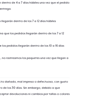
n dentro de 4 a 7 días hábiles una vez que el pedido
 entrega.
llegarán dentro de los 7 a 12 días hábiles
ima que los pedidos llegarán dentro de los 7 a 12
 los pedidos llegarán dentro de los 10 a 16 días
., no rastreamos los paquetes una vez que llegan a
lo añadido al
carrito
ucto dañado, mal impreso o defectuoso, con gusto
o de los 30 días. Sin embargo, debido a que
alizar y pagar pedido
Seguir com
eptar devoluciones ni cambios por tallas o colores
Unisex Classic Pullover Hoodie