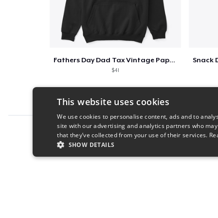
Fathers Day Dad Tax Vintage Papa T-Shirt
$41
This website uses cookies
We use cookies to personalise content, ads and to analys
site with our advertising and analytics partners who may
Report this product
that they’ve collected from your use of their services.
Re
SHOW DETAILS
STRICTLY NECESSARY
PERFORMANC
S