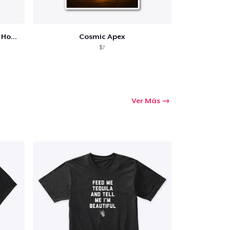
BTW!!!! Barra Engine Tee's and Hoodies
Cosmic Apex
$7
Ver Más