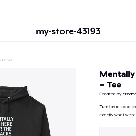
my-store-43193
 Drinks
Continuar
Mentally
- Tee
Created by
creato
Turn heads and cra
exactly what we’re 