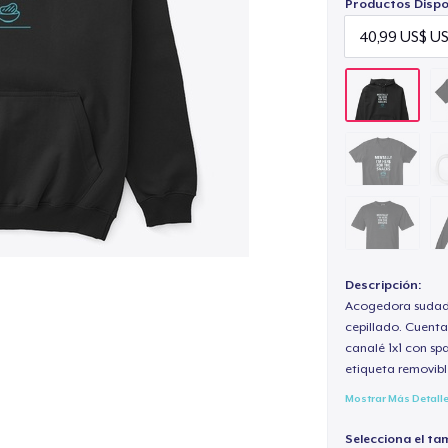
Productos Dispo
Descripción:
Acogedora sudade
cepillado. Cuenta
canalé 1x1 con sp
etiqueta removibl
Mostrar Más Detall
Selecciona el ta