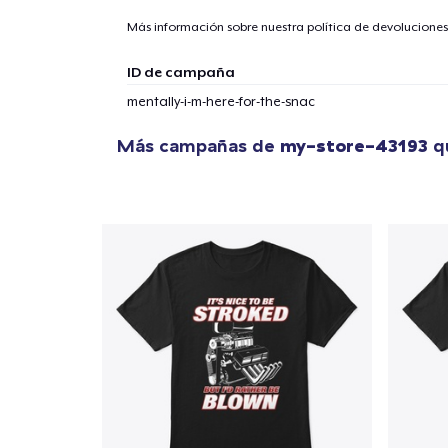
Más información sobre nuestra política de devolucione
ID de campaña
mentally-i-m-here-for-the-snac
Más campañas de
my-store-43193
qu