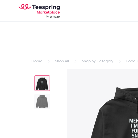
Home
Shop All
Shop by Category
Food &