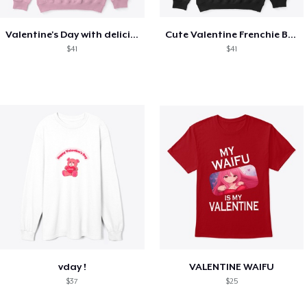
Valentine's Day with delicious food
Cute Valentine Frenchie Bulldog
$41
$41
vday !
VALENTINE WAIFU
$37
$25