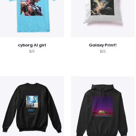
cyborg AI girl
Galaxy Print!
$23
$25