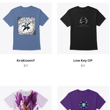
KraKoom!!
Low Key OP
$23
$23