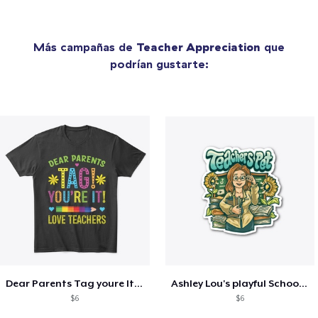
Más campañas de
Teacher Appreciation
que
podrían gustarte:
Dear Parents Tag youre It Love Teachers
Ashley Lou's playful School🏠 Collection
$6
$6