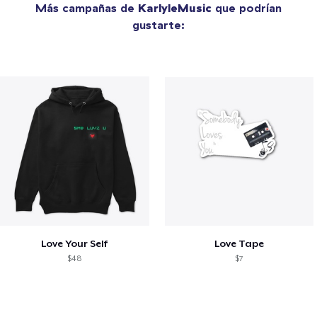
Más campañas de
KarlyleMusic
que podrían
gustarte:
Love Your Self
Love Tape
$48
$7