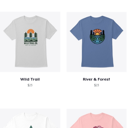
Wild Trail
River & Forest
$23
$23