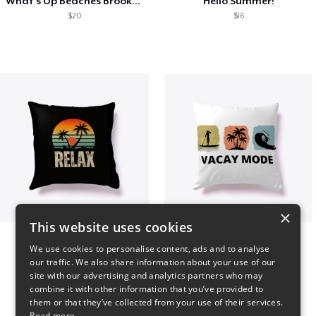
What's Up Beaches Brooklyn 99 Holts Tank
Hello Summer!
$20
$16
×
This website uses cookies
relax
vacay mode summer
We use cookies to personalise content, ads and to analyse
$29
$29
our traffic. We also share information about your use of our
site with our advertising and analytics partners who may
combine it with other information that you’ve provided to
them or that they’ve collected from your use of their services.
Read more