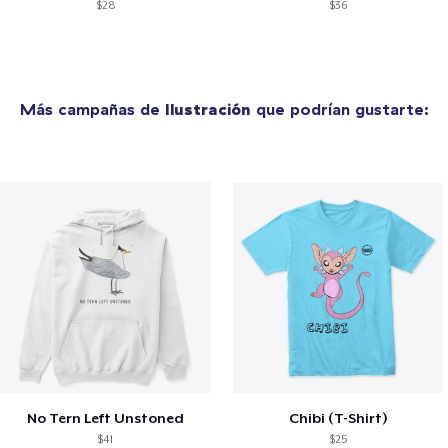
$28
$36
Más campañas de
Ilustración
que podrían gustarte:
No Tern Left Unstoned
Chibi (T-Shirt)
$41
$25