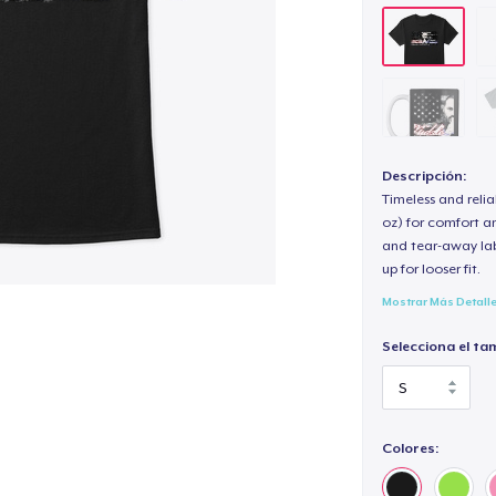
Descripción:
Timeless and reli
oz) for comfort an
and tear-away label
up for looser fit.
Mostrar Más Detall
Selecciona el ta
Colores: