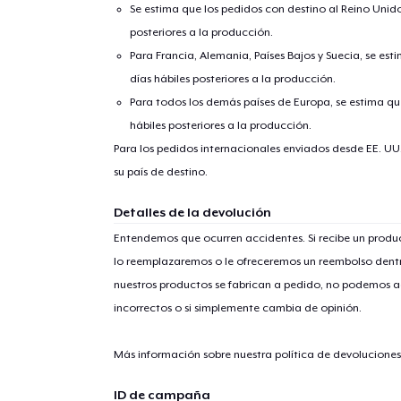
Se estima que los pedidos con destino al Reino Unido 
posteriores a la producción.
Para Francia, Alemania, Países Bajos y Suecia, se est
días hábiles posteriores a la producción.
Para todos los demás países de Europa, se estima que
hábiles posteriores a la producción.
Para los pedidos internacionales enviados desde EE. UU
su país de destino.
1
artícu
Detalles de la devolución
Entendemos que ocurren accidentes. Si recibe un prod
lo reemplazaremos o le ofreceremos un reembolso dentr
nuestros productos se fabrican a pedido, no podemos ac
Fin
incorrectos o si simplemente cambia de opinión.
Más información sobre nuestra política de devolucione
ID de campaña