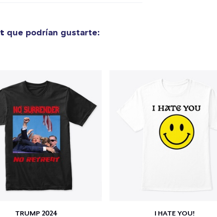
Tote Bag
19,99 US$
t
que podrían gustarte:
Unisex Classic Pullover Hoodie
38,99 US$
Unisex Premium Pullover Hoodie
44,99 US$
Mug
14,99 US$
Women's Comfort Tee
25,00 US$
TRUMP 2024
I HATE YOU!