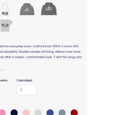
able for everyday wear. Crafted from 100% Cotton (4-6
d durability. Double-needle stitching, ribbed crew-neck,
 offer a classic, comfortable look. T-shirt fits snug; size
es
maño:
Cantidad: