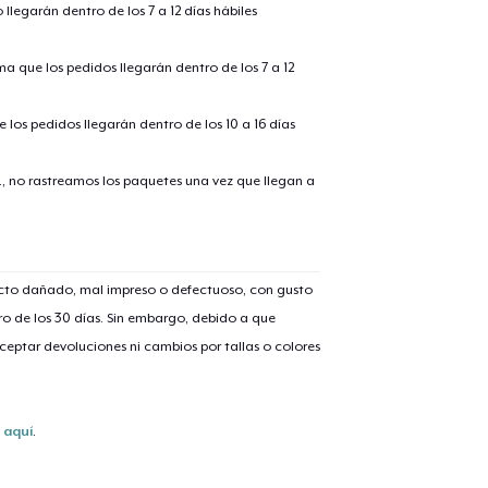
llegarán dentro de los 7 a 12 días hábiles
ima que los pedidos llegarán dentro de los 7 a 12
 los pedidos llegarán dentro de los 10 a 16 días
., no rastreamos los paquetes una vez que llegan a
lo añadido al
carrito
ucto dañado, mal impreso o defectuoso, con gusto
o de los 30 días. Sin embargo, debido a que
eptar devoluciones ni cambios por tallas o colores
alizar y pagar pedido
Seguir com
Classic Crew Neck T-Shirt
s
aquí
.
25,00 US$