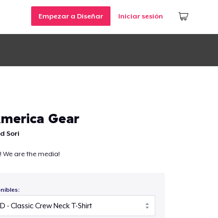
Empezar a Diseñar
Iniciar sesión
merica Gear
d Sori
! We are the media!
nibles: