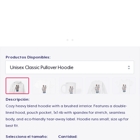
Cómo funciona
Venda en todas partes
Unisex Classic Crewneck Sweatshirt
Venda lo que sea
Women's Comfort Tee
Productos Disponibles:
Classic Long Sleeve Tee
Descripción:
Cozy heavy blend hoodie with a brushed interior. Features a double-
lined hood, pouch pocket, 1x1 rib with spandex for stretch, seamless
body, and eco-friendly tear-away label. Hoodie runs small; size up for
best fit.
Selecciona el tamaño:
Cantidad: