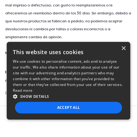
mal impreso o defectuoso, con gusto lo reemplazaremos o le
ofreceremos un reembolso dentro de los 30 días. Sin embargo, debido a
que nuestros productos se fabrican a pedido, no podemos aceptar
devoluciones ni cambios por tallas o colores incorrectos o si
simplemente cambia de opinión.
×
This website uses cookies
Más información sobre nuestra política de devoluciones
aquí
.
We use cookies to personalise content, ads and to analyse
our traffic. We also share information about your use of our
ID de campaña
site with our advertising and analytics partners who may
combine it with other information that you’ve provided to
miller-and-jacob
them or that they’ve collected from your use of their services.
Read more
Denunciar esta listing
SHOW DETAILS
ACCEPT ALL
Report this product
STRICTLY NECESSARY
PERFORMANCE
TARGETING
FUNCTIONALITY