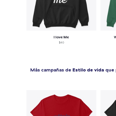
I love Me
W
$40
Más campañas de
Estilo de vida
que 