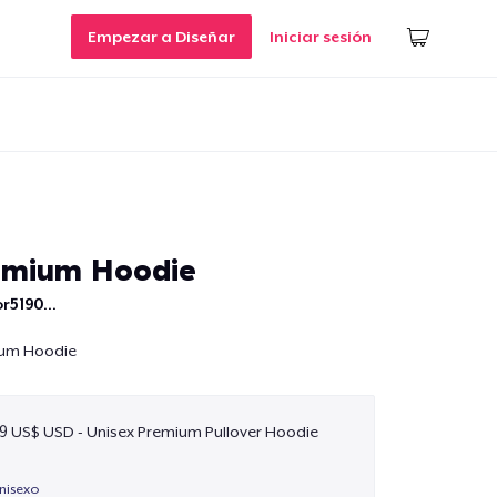
Empezar a Diseñar
Iniciar sesión
emium Hoodie
r5190...
ium Hoodie
9 US$ USD - Unisex Premium Pullover Hoodie
nisexo