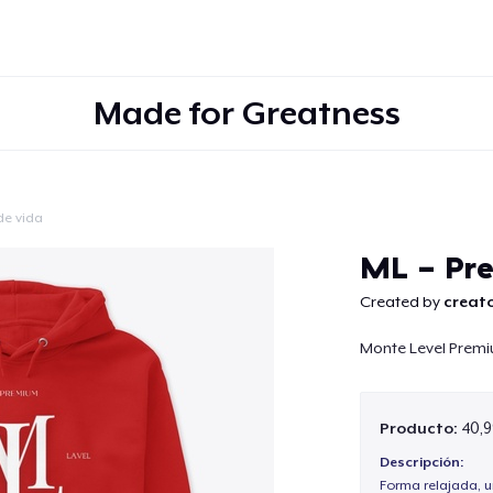
Made for Greatness
 de vida
Continuar
ML - Pr
Created by
creato
Monte Level Prem
Producto:
40,9
Descripción:
Forma relajada, u