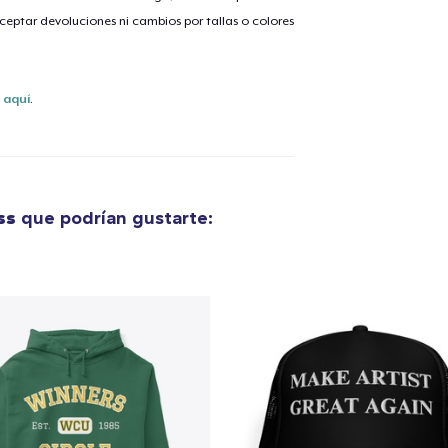
eptar devoluciones ni cambios por tallas o colores
lo añadido al
carrito
s
aquí
.
alizar y pagar pedido
Seguir com
ss
que podrían gustarte: