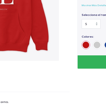
Mostrar Más Detall
Selecciona el ta
Colores:
 antes.