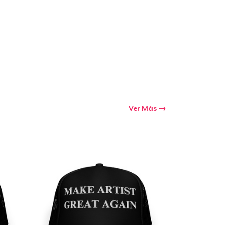
Ir al carrito
Cant.
prando
Ver Más