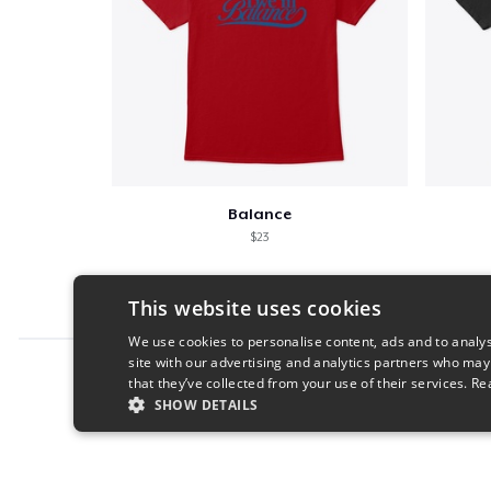
Balance
$23
This website uses cookies
We use cookies to personalise content, ads and to analys
site with our advertising and analytics partners who may
Report this product
that they’ve collected from your use of their services.
Re
SHOW DETAILS
STRICTLY NECESSARY
PERFORMANC