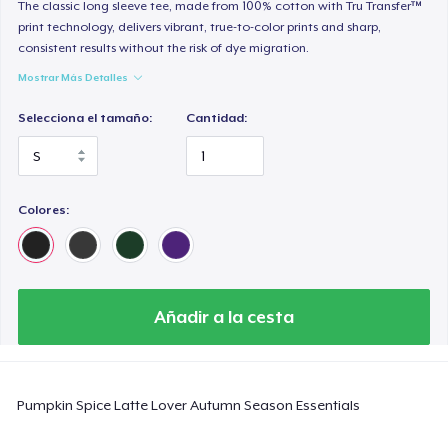
Heavy Tee
The classic long sleeve tee, made from 100% cotton with Tru Transfer™
print technology, delivers vibrant, true-to-color prints and sharp,
44,99 US$
consistent results without the risk of dye migration.
Mostrar Más Detalles
Tru transfer Printed Premium Tee
29,99 US$
Selecciona el tamaño:
Cantidad:
Tru Transfer Printed Classic Tee
27,99 US$
Colores:
Comfort Colors 1717 | Classic Heavyweight T-Shirt
24,99 US$
Classic Long Sleeve Tee
Añadir a la cesta
30,99 US$
Next Level 3600 | Premium Ring-Spun Cotton T-Shirt
Pumpkin Spice Latte Lover Autumn Season Essentials
24,99 US$