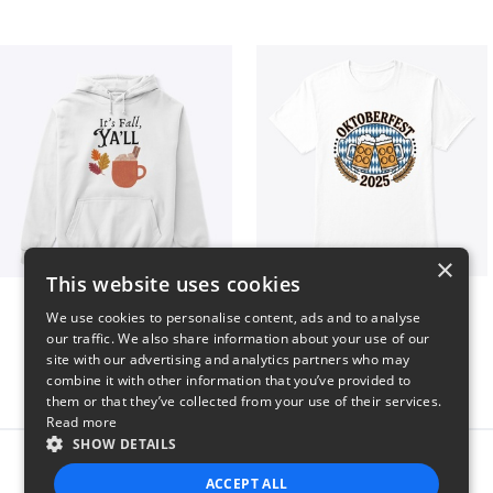
×
This website uses cookies
It’s Fall, Ya’ll
Oktoberfest 2025
We use cookies to personalise content, ads and to analyse
$41
$41
our traffic. We also share information about your use of our
site with our advertising and analytics partners who may
combine it with other information that you’ve provided to
them or that they’ve collected from your use of their services.
Read more
SHOW DETAILS
Report this product
ACCEPT ALL