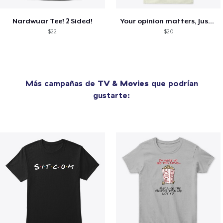
Nardwuar Tee! 2 Sided!
Your opinion matters, Just not to me!
$22
$20
Más campañas de
TV & Movies
que podrían
gustarte: