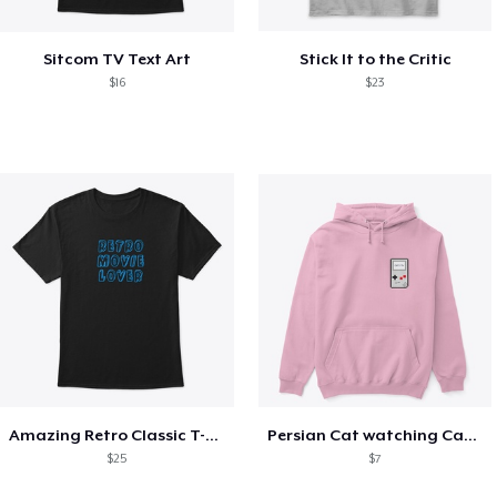
Sitcom TV Text Art
Stick It to the Critic
$16
$23
Amazing Retro Classic T-Shirt
Persian Cat watching Cats TV
$25
$7