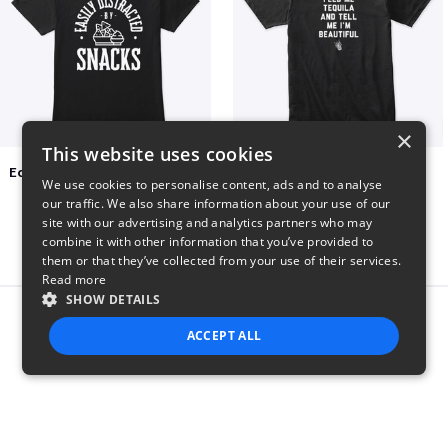
×
This website uses cookies
Easily Distracted by Snacks
Beautiful agave
We use cookies to personalise content, ads and to analyse
$20
$30
our traffic. We also share information about your use of our
site with our advertising and analytics partners who may
combine it with other information that you’ve provided to
them or that they’ve collected from your use of their services.
Read more
SHOW DETAILS
Report this product
ACCEPT ALL
STRICTLY NECESSARY
PERFORMANCE
TARGETING
FUNCTIONALITY