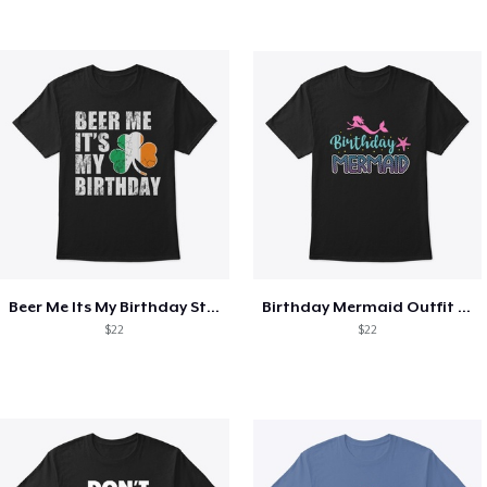
Beer Me Its My Birthday St Patricks Day
Birthday Mermaid Outfit Costume
$22
$22