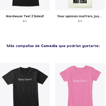
Nardwuar Tee! 2 Sided!
Your opinion matters, Just not to me!
$22
$20
Más campañas de
Comedia
que podrían gustarte: