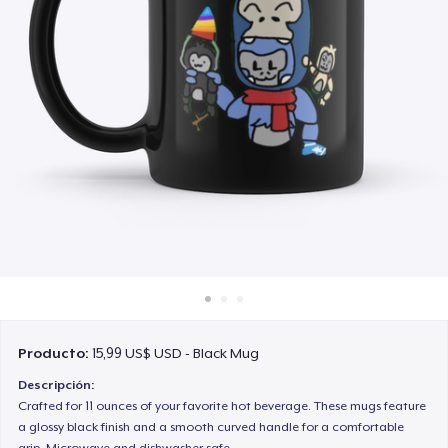
Cómo funciona
Venda en todas partes
Venda lo que sea
Producto:
15,99 US$ USD - Black Mug
Descripción:
Crafted for 11 ounces of your favorite hot beverage. These mugs feature
a glossy black finish and a smooth curved handle for a comfortable
grip. Microwave and dishwasher safe.