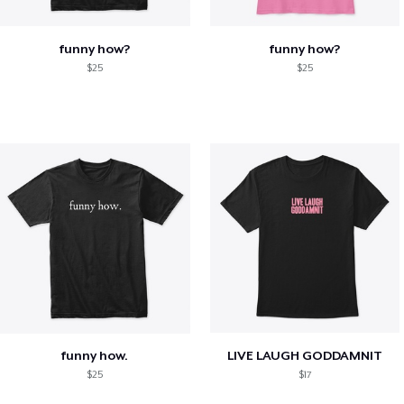
funny how?
funny how?
$25
$25
funny how.
LIVE LAUGH GODDAMNIT
$25
$17