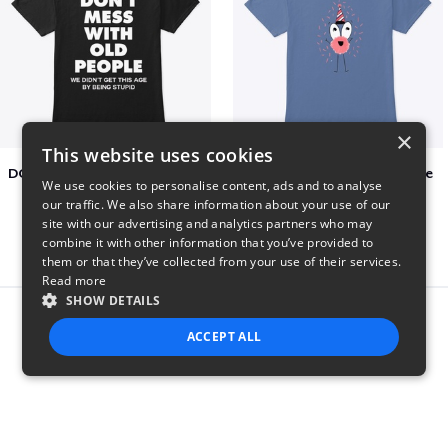
×
This website uses cookies
DON´T MESS WITH OLD PEOPLE
Adoption Is Both celebrate
We use cookies to personalise content, ads and to analyse
$48
$22
our traffic. We also share information about your use of our
site with our advertising and analytics partners who may
combine it with other information that you’ve provided to
them or that they’ve collected from your use of their services.
Read more
SHOW DETAILS
Report this product
ACCEPT ALL
STRICTLY NECESSARY
PERFORMANCE
TARGETING
FUNCTIONALITY